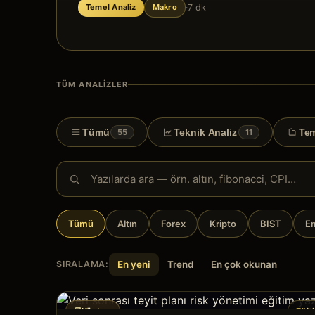
·
7 dk
Temel Analiz
Makro
TÜM ANALIZLER
Tümü
Teknik Analiz
Tem
55
11
Tümü
Altın
Forex
Kripto
BIST
Em
SIRALAMA:
En yeni
Trend
En çok okunan
Yöntem
Eğit