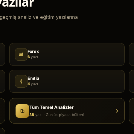
azılar
eçmiş analiz ve eğitim yazılarına
Forex
6
yazı
Emtia
4
yazı
Tüm Temel Analizler
38
yazı ·
Günlük piyasa bülteni