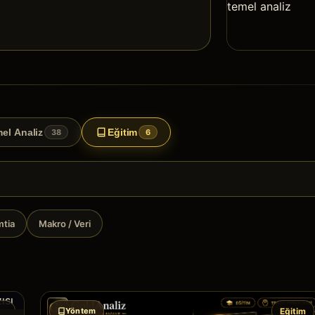
el Analiz
Eğitim
38
6
tia
Makro / Veri
im
Yöntem
Eğitim