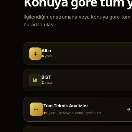
Konuya göre tüm y
İlgilendiğin enstrümana veya konuya göre tüm g
buradan ulaş.
Altın
4
yazı
BIST
2
yazı
Tüm Teknik Analizler
12
yazı ·
Atalay'ın kendi grafikleri