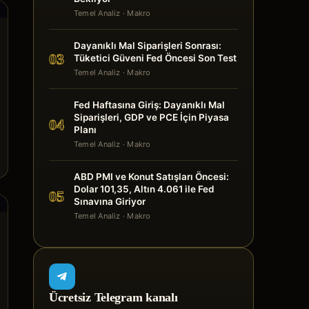
Temel Analiz
· Makro
Dayanıklı Mal Siparişleri Sonrası:
03
Tüketici Güveni Fed Öncesi Son Test
Temel Analiz
· Makro
Fed Haftasına Giriş: Dayanıklı Mal
Siparişleri, GDP ve PCE İçin Piyasa
04
Planı
Temel Analiz
· Makro
ABD PMI ve Konut Satışları Öncesi:
Dolar 101,35, Altın 4.061 ile Fed
05
Sınavına Giriyor
Temel Analiz
· Makro
Ücretsiz Telegram kanalı