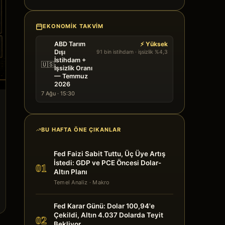
EKONOMIK TAKVIM
ABD Tarım
⚡ Yüksek
Dışı
91 bin istihdam · işsizlik %4,3
İstihdam +
🇺🇸
İşsizlik Oranı
— Temmuz
2026
7 Ağu · 15:30
BU HAFTA ÖNE ÇIKANLAR
Fed Faizi Sabit Tuttu, Üç Üye Artış
İstedi: GDP ve PCE Öncesi Dolar-
01
Altın Planı
Temel Analiz
· Makro
Fed Karar Günü: Dolar 100,94'e
Çekildi, Altın 4.037 Dolarda Teyit
02
Bekliyor