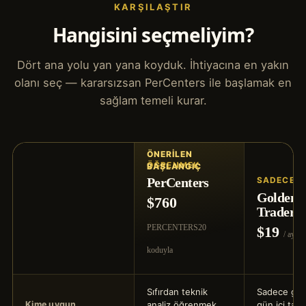
KARŞILAŞTIR
Hangisini seçmeliyim?
Dört ana yolu yan yana koyduk. İhtiyacına en yakın
olanı seç — kararsızsan PerCenters ile başlamak en
sağlam temeli kurar.
ÖĞRENMEK
PerCenters
SADECE G
Golden
$760
Traders
PERCENTERS20
$19
/ ay
koduyla
Sıfırdan teknik
Sadece graf
analiz öğrenmek
gün içi taki
Kime uygun