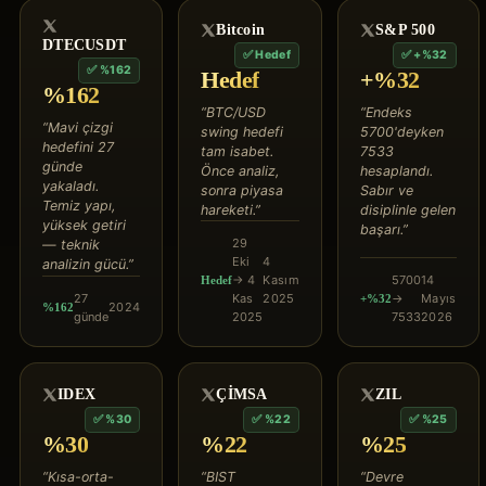
Bitcoin
S&P 500
DTECUSDT
✅
Hedef
✅
+%32
✅
%162
Hedef
+%32
%162
“
BTC/USD
“
Endeks
“
Mavi çizgi
swing hedefi
5700'deyken
hedefini 27
tam isabet.
7533
günde
Önce analiz,
hesaplandı.
yakaladı.
sonra piyasa
Sabır ve
Temiz yapı,
hareketi.
”
disiplinle gelen
yüksek getiri
başarı.
”
29
— teknik
Eki
4
analizin gücü.
”
→ 4
Kasım
5700
14
Hedef
27
Kas
2025
→
Mayıs
+%32
2024
%162
günde
2025
7533
2026
IDEX
ÇİMSA
ZIL
✅
%30
✅
%22
✅
%25
%30
%22
%25
“
Kısa-orta-
“
BIST
“
Devre