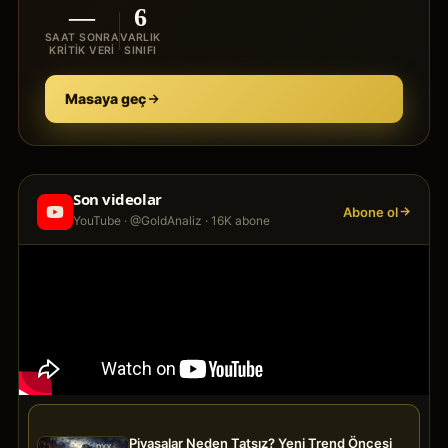
—
6
SAAT SONRA
VARLIK
KRITIK VERI
SINIFI
Masaya geç
Son videolar
Abone ol
YouTube · @GoldAnaliz · 16K abone
Piyasalar Neden Tatsız? Yeni Trend Öncesi