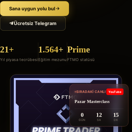
Sana uygun yolu bul
Ücretsiz Telegram
21+
1.564+
Prime
Yıl piyasa tecrübesi
Eğitim mezunu
FTMO statüsü
SIRADAKI CANLI
YouTube
Pazar Masterclass
0
12
15
GÜN
SA
DK