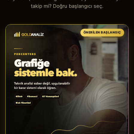
YouTube
takip mi? Doğru başlangıcı seç.
Bitcoin 115.000 Eşiğinde: Altın, Gümüş,
Nasdaq ve Borsa
ÖNERILEN BAŞLANGIÇ
YouTube
Gram Altın 6000 Olur mu? Bitcoin, BIST,
Nasdaq, Gümüş
YouTube
Piyasalar Ayı Sezonuna mı Giriyor?
YouTube