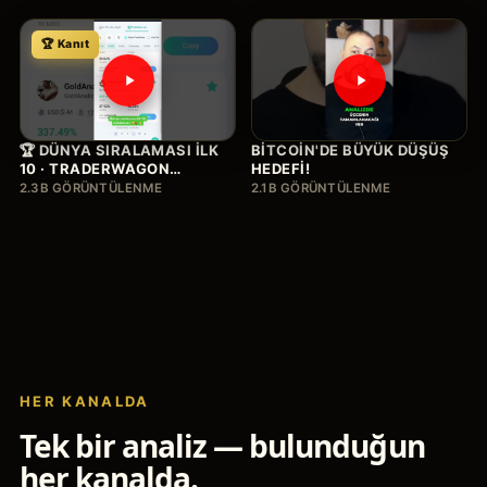
🏆 Kanıt
🏆 DÜNYA SIRALAMASI İLK
BITCOIN'DE BÜYÜK DÜŞÜŞ
10 · TRADERWAGON
HEDEFI!
BITCOIN
2.3B GÖRÜNTÜLENME
2.1B GÖRÜNTÜLENME
HER KANALDA
Tek bir analiz — bulunduğun
her kanalda.