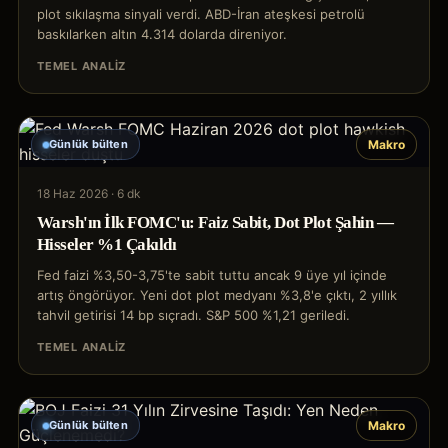
plot sıkılaşma sinyali verdi. ABD-İran ateşkesi petrolü
baskılarken altın 4.314 dolarda direniyor.
TEMEL ANALIZ
Günlük bülten
Makro
18 Haz 2026
·
6 dk
Warsh'ın İlk FOMC'u: Faiz Sabit, Dot Plot Şahin —
Hisseler %1 Çakıldı
Fed faizi %3,50-3,75'te sabit tuttu ancak 9 üye yıl içinde
artış öngörüyor. Yeni dot plot medyanı %3,8'e çıktı, 2 yıllık
tahvil getirisi 14 bp sıçradı. S&P 500 %1,21 geriledi.
TEMEL ANALIZ
Günlük bülten
Makro