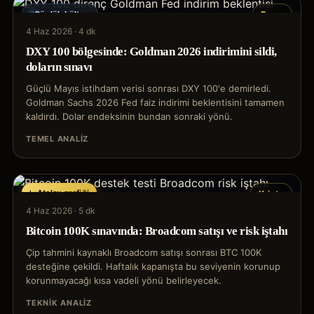
Günlük bülten
Forex
4 Haz 2026
·
4 dk
DXY 100 bölgesinde: Goldman 2026 indirimini sildi,
doların sınavı
Güçlü Mayıs istihdam verisi sonrası DXY 100'e demirledi.
Goldman Sachs 2026 Fed faiz indirimi beklentisini tamamen
kaldırdı. Dolar endeksinin bundan sonraki yönü.
TEMEL ANALIZ
Atalay grafiği
Kripto
4 Haz 2026
·
5 dk
Bitcoin 100K sınavında: Broadcom satışı ve risk iştahı
Çip tahmini kaynaklı Broadcom satışı sonrası BTC 100K
desteğine çekildi. Haftalık kapanışta bu seviyenin korunup
korunmayacağı kısa vadeli yönü belirleyecek.
TEKNIK ANALIZ