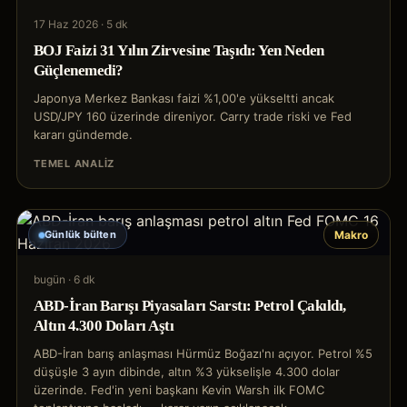
17 Haz 2026
·
5 dk
BOJ Faizi 31 Yılın Zirvesine Taşıdı: Yen Neden
Güçlenemedi?
Japonya Merkez Bankası faizi %1,00'e yükseltti ancak
USD/JPY 160 üzerinde direniyor. Carry trade riski ve Fed
kararı gündemde.
TEMEL ANALIZ
Günlük bülten
Makro
bugün
·
6 dk
ABD-İran Barışı Piyasaları Sarstı: Petrol Çakıldı,
Altın 4.300 Doları Aştı
ABD-İran barış anlaşması Hürmüz Boğazı'nı açıyor. Petrol %5
düşüşle 3 ayın dibinde, altın %3 yükselişle 4.300 dolar
üzerinde. Fed'in yeni başkanı Kevin Warsh ilk FOMC