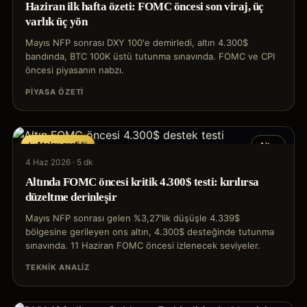
Haziran ilk hafta özeti: FOMC öncesi son viraj, üç
varlık üç yön
Mayıs NFP sonrası DXY 100'e demirledi, altın 4.300$
bandında, BTC 100K üstü tutunma sınavında. FOMC ve CPI
öncesi piyasanın nabzı.
PIYASA ÖZETI
Atalay grafiği
Altın
4 Haz 2026
·
5 dk
Altında FOMC öncesi kritik 4.300$ testi: kırılırsa
düzeltme derinleşir
Mayıs NFP sonrası gelen %3,27'lik düşüşle 4.339$
bölgesine gerileyen ons altın, 4.300$ desteğinde tutunma
sınavında. 11 Haziran FOMC öncesi izlenecek seviyeler.
TEKNIK ANALIZ