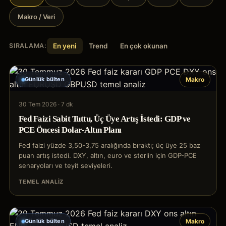
Makro / Veri
SIRALAMA:
En yeni
Trend
En çok okunan
Günlük bülten
Makro
30 Tem 2026
·
7 dk
Fed Faizi Sabit Tuttu, Üç Üye Artış İstedi: GDP ve
PCE Öncesi Dolar-Altın Planı
Fed faizi yüzde 3,50-3,75 aralığında bıraktı; üç üye 25 baz
puan artış istedi. DXY, altın, euro ve sterlin için GDP-PCE
senaryoları ve teyit seviyeleri.
TEMEL ANALIZ
Günlük bülten
Makro