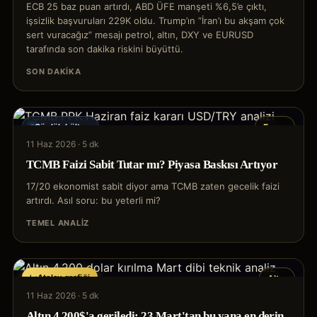
ECB 25 baz puan artırdı, ABD ÜFE manşeti %6,5’e çıktı,
işsizlik başvuruları 229K oldu. Trump’ın “İran’ı bu akşam çok
sert vuracağız” mesajı petrol, altın, DXY ve EURUSD
tarafında son dakika riskini büyüttü.
SON DAKIKA
Günlük bülten
Forex
11 Haz 2026
·
5 dk
TCMB Faizi Sabit Tutar mı? Piyasa Baskısı Artıyor
17/20 ekonomist sabit diyor ama TCMB zaten gecelik faizi
artırdı. Asıl soru: bu yeterli mi?
TEMEL ANALIZ
Atalay grafiği
Altın
11 Haz 2026
·
5 dk
Altın 4.200$'a geriledi: 23 Mart'tan bu yana en derin