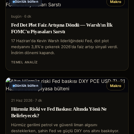
Günlük bülten
Makro
bugün
·
6 dk
Fed Dot Plot Faiz Artışına Döndü — Warsh'ın İlk
FOMC'u Piyasaları Sarstı
17 Haziran'da Kevin Warsh liderliğindeki Fed, dot plot
medyanını 3,8%'e çekerek 2026'da faiz artışı sinyali verdi.
İndirim dönemi kapandı.
TEMEL ANALIZ
Günlük bülten
Makro
21 Haz 2026
·
7 dk
Hürmüz Riski ve Fed Baskısı: Altında Yönü Ne
Belirleyecek?
Hürmüz gerilimi petrol ve güvenli liman algısını
desteklerken, şahin Fed ve güçlü DXY ons altını baskılıyor.