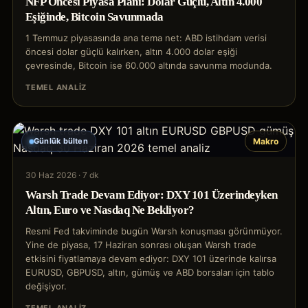
NFP Öncesi Piyasa Planı: Dolar Güçlü, Altın 4.000
Eşiğinde, Bitcoin Savunmada
1 Temmuz piyasasında ana tema net: ABD istihdam verisi
öncesi dolar güçlü kalırken, altın 4.000 dolar eşiği
çevresinde, Bitcoin ise 60.000 altında savunma modunda.
TEMEL ANALIZ
Günlük bülten
Makro
30 Haz 2026
·
7 dk
Warsh Trade Devam Ediyor: DXY 101 Üzerindeyken
Altın, Euro ve Nasdaq Ne Bekliyor?
Resmi Fed takviminde bugün Warsh konuşması görünmüyor.
Yine de piyasa, 17 Haziran sonrası oluşan Warsh trade
etkisini fiyatlamaya devam ediyor: DXY 101 üzerinde kalırsa
EURUSD, GBPUSD, altın, gümüş ve ABD borsaları için tablo
değişiyor.