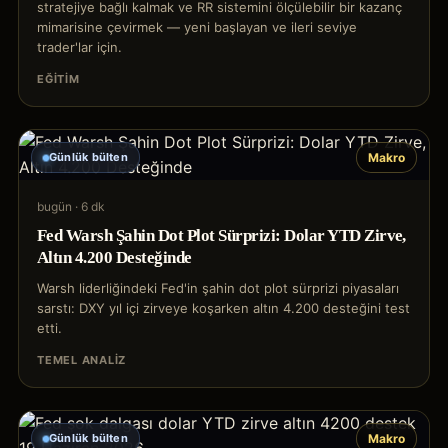
stratejiye bağlı kalmak ve RR sistemini ölçülebilir bir kazanç
mimarisine çevirmek — yeni başlayan ve ileri seviye
trader'lar için.
EĞITIM
Günlük bülten
Makro
bugün
·
6 dk
Fed Warsh Şahin Dot Plot Sürprizi: Dolar YTD Zirve,
Altın 4.200 Desteğinde
Warsh liderliğindeki Fed'in şahin dot plot sürprizi piyasaları
sarstı: DXY yıl içi zirveye koşarken altın 4.200 desteğini test
etti.
TEMEL ANALIZ
Günlük bülten
Makro