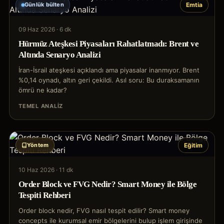
Günlük bülten
Emtia
09 Haz 2026
·
6 dk
Hürmüz Ateşkesi Piyasaları Rahatlatmadı: Brent ve
Altında Senaryo Analizi
İran-İsrail ateşkesi açıklandı ama piyasalar inanmıyor. Brent
%0,14 oynadı, altın geri çekildi. Asıl soru: Bu duraksamanın
ömrü ne kadar?
TEMEL ANALIZ
Yöntem
Eğitim
10 Haz 2026
·
11 dk
Order Block ve FVG Nedir? Smart Money ile Bölge
Tespiti Rehberi
Order block nedir, FVG nasıl tespit edilir? Smart money
concepts ile kurumsal emir bölgelerini bulup işlem girişinde