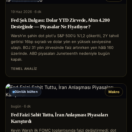
19 Haz 2026
·
6 dk
Fed Şok Dalgası: Dolar YTD Zirvede, Altın 4.200
Desteğinde — Piyasalar Ne Fiyatlıyor?
Warsh'ın şahin dot plot'u S&P 500'ü %1,2 çökertti, 2Y tahvil
getirisi 16bp sıçradı ve dolar yılın en yüksek seviyesine
ulaştı. BOJ 31 yılın zirvesinde faiz artırırken yen hâlâ 160
üzerinde. ABD piyasaları Juneteenth nedeniyle bugün
kapalı.
TEMEL ANALIZ
Günlük bülten
Makro
bugün
·
6 dk
Fed Faizi Sabit Tuttu, İran Anlaşması Piyasaları
Karıştırdı
Kevin Warsh ilk FOMC toplantısında faizi değiştirmedi; dot