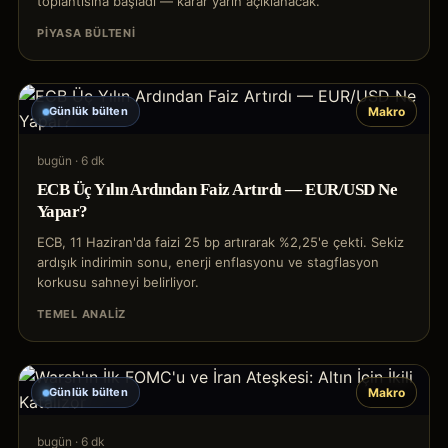
toplantısına başladı — karar yarın açıklanacak.
PIYASA BÜLTENI
Günlük bülten
Makro
bugün
·
6 dk
ECB Üç Yılın Ardından Faiz Artırdı — EUR/USD Ne
Yapar?
ECB, 11 Haziran'da faizi 25 bp artırarak %2,25'e çekti. Sekiz
ardışık indirimin sonu, enerji enflasyonu ve stagflasyon
korkusu sahneyi belirliyor.
TEMEL ANALIZ
Günlük bülten
Makro
bugün
·
6 dk