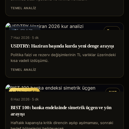
TEMEL ANALIZ
Günlük bülten
Forex
7 Haz 2026
·
5 dk
USDTRY: Haziran başında kurda yeni denge arayışı
Politika faizi ve rezerv değişimlerinin TL varlıklar üzerindeki
kısa vadeli izdüşümü.
TEMEL ANALIZ
Atalay grafiği
BIST
6 Haz 2026
·
5 dk
BIST 100: banka endeksinde simetrik üçgen ve yön
arayışı
Haftalık kapanışta kritik direncin aşılıp aşılmaması, sonraki
hedef bölgelerini belirleyecek.