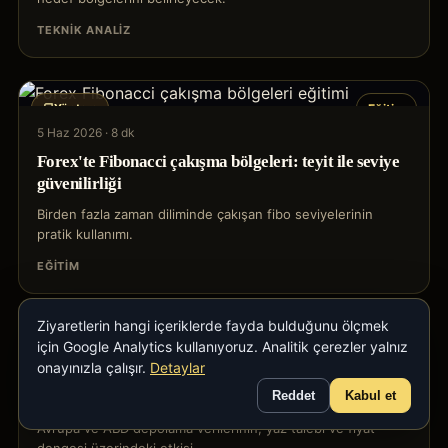
TEKNIK ANALIZ
Yöntem
Eğitim
5 Haz 2026
·
8 dk
Forex'te Fibonacci çakışma bölgeleri: teyit ile seviye
güvenilirliği
Birden fazla zaman diliminde çakışan fibo seviyelerinin
pratik kullanımı.
EĞITIM
Ziyaretlerin hangi içeriklerde fayda bulduğunu ölçmek
Günlük bülten
Emtia
için Google Analytics kullanıyoruz. Analitik çerezler yalnız
onayınızla çalışır.
Detaylar
4 Haz 2026
·
4 dk
Reddet
Kabul et
Doğal gaz: yaz depolama sezonu fiyata ne söylüyor?
Avrupa ve ABD depolama verilerinin, yaz talebi ve fiyat