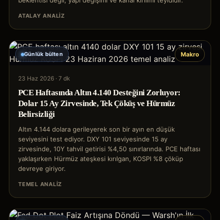
beklentisi değil; yapı değişimi ve kanal kırılımı teyididir.
ATALAY ANALIZ
Günlük bülten
Makro
23 Haz 2026
·
7 dk
PCE Haftasında Altın 4.140 Desteğini Zorluyor:
Dolar 15 Ay Zirvesinde, Tek Çöküş ve Hürmüz
Belirsizliği
Altın 4.144 dolara gerileyerek son bir ayın en düşük
seviyesini test ediyor. DXY 101 seviyesinde 15 ay
zirvesinde, 10Y tahvil getirisi %4,50 sınırlarında. PCE haftası
yaklaşırken Hürmüz ateşkesi kırılgan, KOSPI %8 çöküp
devreye giriyor.
TEMEL ANALIZ