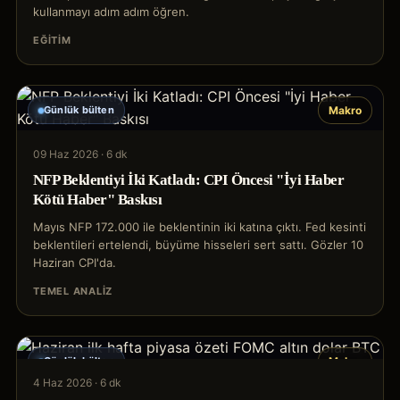
kullanmayı adım adım öğren.
EĞITIM
Günlük bülten
Makro
09 Haz 2026
·
6 dk
NFP Beklentiyi İki Katladı: CPI Öncesi "İyi Haber
Kötü Haber" Baskısı
Mayıs NFP 172.000 ile beklentinin iki katına çıktı. Fed kesinti
beklentileri ertelendi, büyüme hisseleri sert sattı. Gözler 10
Haziran CPI'da.
TEMEL ANALIZ
Günlük bülten
Makro
4 Haz 2026
·
6 dk