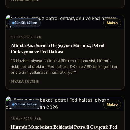
PIYASA BÜLTENI
Günlük bülten
Makro
13 Haz 2026
·
8 dk
Altında Ana Sürücü Değişiyor: Hürmüz, Petrol
Enflasyonu ve Fed Haftası
13 Haziran piyasa bülteni: ABD-İran diplomasisi, Hürmüz
riski, petrol stokları, Fed haftası, DXY ve ABD tahvil getirileri
ons altın fiyatlamasını nasıl etkiliyor?
PIYASA BÜLTENI
Günlük bülten
Makro
13 Haz 2026
·
8 dk
Hürmüz Mutabakatı Beklentisi Petrolü Gevşetti: Fed