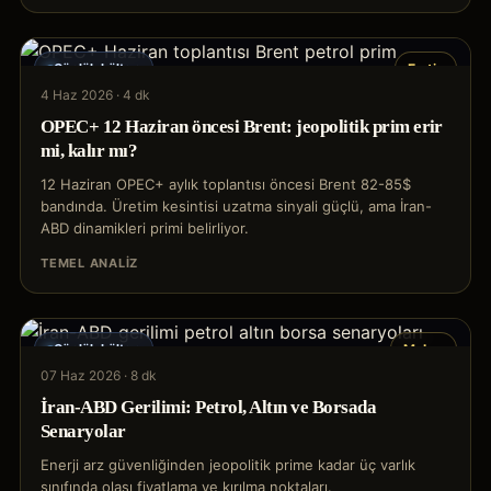
Günlük bülten
Emtia
4 Haz 2026
·
4 dk
OPEC+ 12 Haziran öncesi Brent: jeopolitik prim erir
mi, kalır mı?
12 Haziran OPEC+ aylık toplantısı öncesi Brent 82-85$
bandında. Üretim kesintisi uzatma sinyali güçlü, ama İran-
ABD dinamikleri primi belirliyor.
TEMEL ANALIZ
Günlük bülten
Makro
07 Haz 2026
·
8 dk
İran-ABD Gerilimi: Petrol, Altın ve Borsada
Senaryolar
Enerji arz güvenliğinden jeopolitik prime kadar üç varlık
sınıfında olası fiyatlama ve kırılma noktaları.