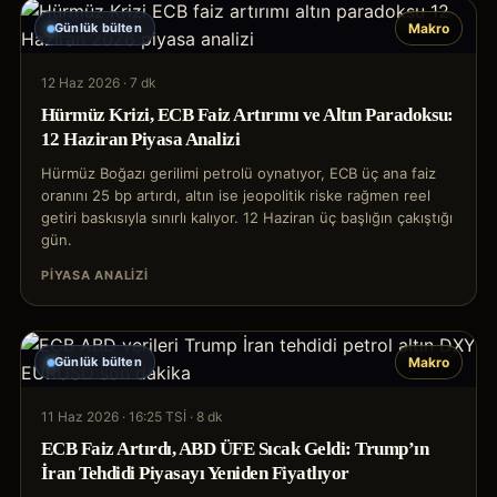
Günlük bülten
Makro
12 Haz 2026
·
7 dk
Hürmüz Krizi, ECB Faiz Artırımı ve Altın Paradoksu:
12 Haziran Piyasa Analizi
Hürmüz Boğazı gerilimi petrolü oynatıyor, ECB üç ana faiz
oranını 25 bp artırdı, altın ise jeopolitik riske rağmen reel
getiri baskısıyla sınırlı kalıyor. 12 Haziran üç başlığın çakıştığı
gün.
PIYASA ANALIZI
Günlük bülten
Makro
11 Haz 2026 · 16:25 TSİ
·
8 dk
ECB Faiz Artırdı, ABD ÜFE Sıcak Geldi: Trump’ın
İran Tehdidi Piyasayı Yeniden Fiyatlıyor