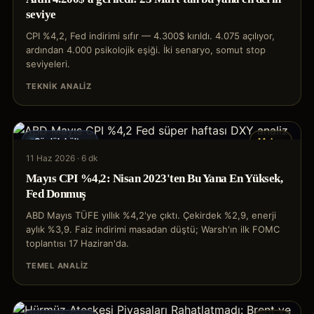
seviye
CPI %4,2, Fed indirimi sıfır — 4.300$ kırıldı. 4.075 açılıyor,
ardından 4.000 psikolojik eşiği. İki senaryo, somut stop
seviyeleri.
TEKNIK ANALIZ
Günlük bülten
Makro
11 Haz 2026
·
6 dk
Mayıs CPI %4,2: Nisan 2023'ten Bu Yana En Yüksek,
Fed Donmuş
ABD Mayıs TÜFE yıllık %4,2'ye çıktı. Çekirdek %2,9, enerji
aylık %3,9. Faiz indirimi masadan düştü; Warsh'ın ilk FOMC
toplantısı 17 Haziran'da.
TEMEL ANALIZ