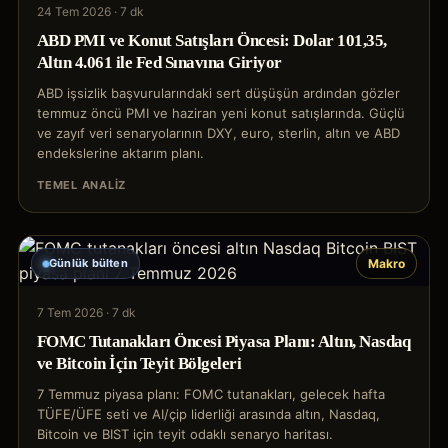
24 Tem 2026
·
7 dk
ABD PMI ve Konut Satışları Öncesi: Dolar 101,35,
Altın 4.061 ile Fed Sınavına Giriyor
ABD işsizlik başvurularındaki sert düşüşün ardından gözler
temmuz öncü PMI ve haziran yeni konut satışlarında. Güçlü
ve zayıf veri senaryolarının DXY, euro, sterlin, altın ve ABD
endekslerine aktarım planı.
TEMEL ANALIZ
Günlük bülten
Makro
7 Tem 2026
·
7 dk
FOMC Tutanakları Öncesi Piyasa Planı: Altın, Nasdaq
ve Bitcoin İçin Teyit Bölgeleri
7 Temmuz piyasa planı: FOMC tutanakları, gelecek hafta
TÜFE/ÜFE seti ve AI/çip liderliği arasında altın, Nasdaq,
Bitcoin ve BIST için teyit odaklı senaryo haritası.