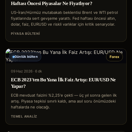
Haftası Öncesi Piyasalar Ne Fiyatlıyor?
US–İran/Hürmüz mutabakatı beklentisi Brent ve WTI petrol
fiyatlarında sert gevşeme yarattı. Fed haftası öncesi altın,
dolar, faiz, EURUSD ve riskli varlıklar için kritik senaryolar.
PIYASA BÜLTENI
Günlük bülten
Forex
09 Haz 2026
·
6 dk
ECB 2023'ten Bu Yana İlk Faiz Artışı: EUR/USD Ne
Yapar?
ECB mevduat faizini %2,25'e çekti — üç yıl sonra gelen ilk
artış. Piyasa tepkisi sınırlı kaldı, ama asıl soru önümüzdeki
haftalarda ne olacağı.
TEMEL ANALIZ