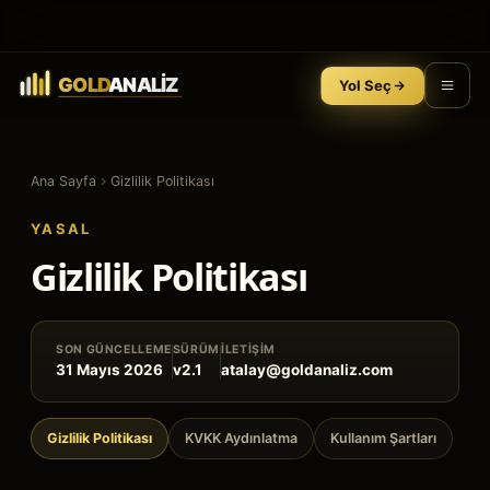
Yol Seç
Ana Sayfa
Gizlilik Politikası
YASAL
Gizlilik Politikası
SON GÜNCELLEME
SÜRÜM
İLETIŞIM
31 Mayıs 2026
v2.1
atalay@goldanaliz.com
Gizlilik Politikası
KVKK Aydınlatma
Kullanım Şartları