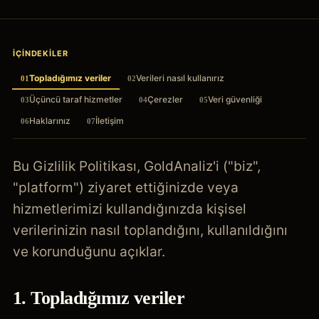
İÇINDEKILER
Topladığımız veriler
Verileri nasıl kullanırız
01
02
Üçüncü taraf hizmetler
Çerezler
Veri güvenliği
03
04
05
Haklarınız
İletişim
06
07
Bu Gizlilik Politikası, GoldAnaliz'i ("biz",
"platform") ziyaret ettiğinizde veya
hizmetlerimizi kullandığınızda kişisel
verilerinizin nasıl toplandığını, kullanıldığını
ve korunduğunu açıklar.
1. Topladığımız veriler