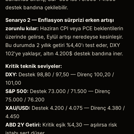
destek bandına çekilebilir.
Senaryo 2 — Enflasyon sürprizi erken artışı
zorunlu kılar:
Haziran CPI veya PCE beklentilerin
üzerinde gelirse, Eylül artışı neredeyse kesinleşir.
Bu durumda 2 yıllık getiri %4,40'ı test eder, DXY
102'ye yaklaşır, altın 4.200$ destek bandına iner.
Kritik teknik seviyeler:
DXY:
Destek 98,80 / 97,50 — Direnç 100,20 /
101,00
S&P 500:
Destek 73.000 / 71.500 — Direnç
75.000 / 76.200
XAU/USD:
Destek 4.200 / 4.075 — Direnç 4.380 /
4.450
ABD 2Y Getiri:
Kritik eşik %4,30 — aşılırsa risk
iştahı sert düşer