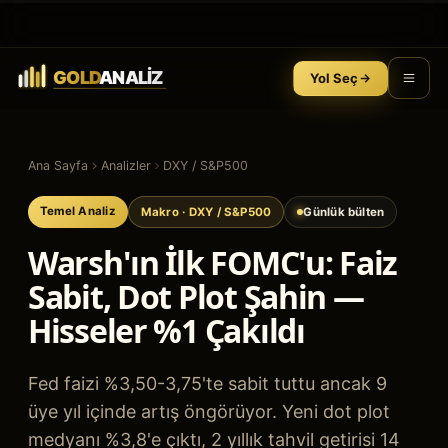
Yol Seç
Ana Sayfa
Analizler
DXY / S&P500
Temel Analiz
Makro
· DXY / S&P500
Günlük bülten
Warsh'ın İlk FOMC'u: Faiz
Sabit, Dot Plot Şahin —
Hisseler %1 Çakıldı
Fed faizi %3,50-3,75'te sabit tuttu ancak 9
üye yıl içinde artış öngörüyor. Yeni dot plot
medyanı %3,8'e çıktı, 2 yıllık tahvil getirisi 14