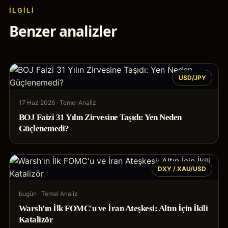
İLGILI
Benzer analizler
USD/JPY
17 Haz 2026
·
Temel Analiz
BOJ Faizi 31 Yılın Zirvesine Taşıdı: Yen Neden
Güçlenemedi?
DXY / XAU/USD
bugün
·
Temel Analiz
Warsh'ın İlk FOMC'u ve İran Ateşkesi: Altın İçin İkili
Katalizör