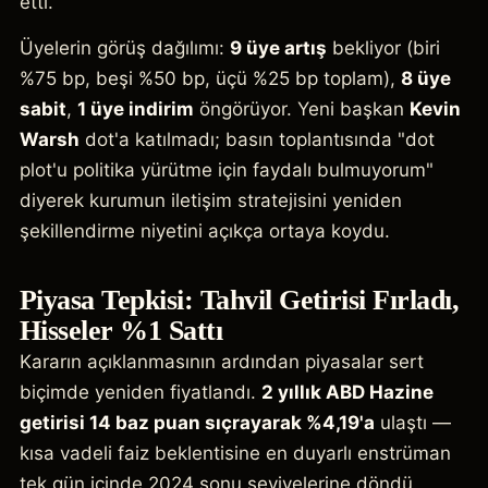
etti.
Üyelerin görüş dağılımı:
9 üye artış
bekliyor (biri
%75 bp, beşi %50 bp, üçü %25 bp toplam),
8 üye
sabit
,
1 üye indirim
öngörüyor. Yeni başkan
Kevin
Warsh
dot'a katılmadı; basın toplantısında "dot
plot'u politika yürütme için faydalı bulmuyorum"
diyerek kurumun iletişim stratejisini yeniden
şekillendirme niyetini açıkça ortaya koydu.
Piyasa Tepkisi: Tahvil Getirisi Fırladı,
Hisseler %1 Sattı
Kararın açıklanmasının ardından piyasalar sert
biçimde yeniden fiyatlandı.
2 yıllık ABD Hazine
getirisi 14 baz puan sıçrayarak %4,19'a
ulaştı —
kısa vadeli faiz beklentisine en duyarlı enstrüman
tek gün içinde 2024 sonu seviyelerine döndü.