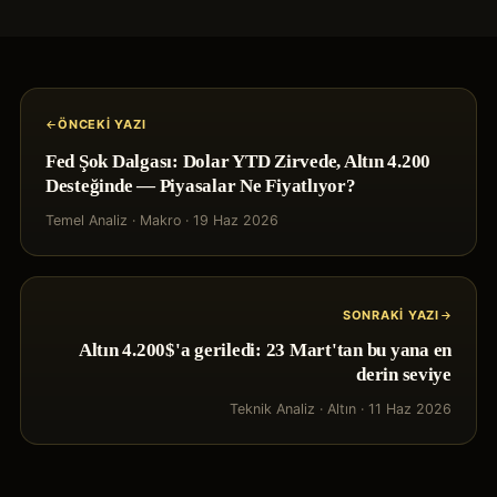
ÖNCEKI YAZI
Fed Şok Dalgası: Dolar YTD Zirvede, Altın 4.200
Desteğinde — Piyasalar Ne Fiyatlıyor?
Temel Analiz
·
Makro
·
19 Haz 2026
SONRAKI YAZI
Altın 4.200$'a geriledi: 23 Mart'tan bu yana en
derin seviye
Teknik Analiz
·
Altın
·
11 Haz 2026