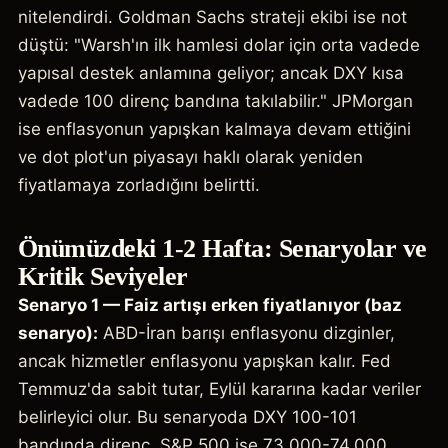
nitelendirdi. Goldman Sachs strateji ekibi ise not
düştü: "Warsh'ın ilk hamlesi dolar için orta vadede
yapısal destek anlamına geliyor; ancak DXY kısa
vadede 100 direnç bandına takılabilir." JPMorgan
ise enflasyonun yapışkan kalmaya devam ettiğini
ve dot plot'un piyasayı haklı olarak yeniden
fiyatlamaya zorladığını belirtti.
Önümüzdeki 1-2 Hafta: Senaryolar ve
Kritik Seviyeler
Senaryo 1 — Faiz artışı erken fiyatlanıyor (baz
senaryo):
ABD-İran barışı enflasyonu dizginler,
ancak hizmetler enflasyonu yapışkan kalır. Fed
Temmuz'da sabit tutar, Eylül kararına kadar veriler
belirleyici olur. Bu senaryoda DXY 100-101
bandında direnç, S&P 500 ise 73.000-74.000