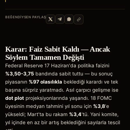
BEĞENDIYSEN PAYLAŞ
Karar: Faiz Sabit Kaldı — Ancak
Söylem Tamamen Değişti
Federal Reserve 17 Haziran'da politika faizini
%3,50-3,75
bandında sabit tuttu — bu sonuç
piyasanın
%97 olasılıkla
beklediği karardı ve tek
başına sürpriz yaratmadı. Asıl çarpıcı gelişme ise
dot plot
projeksiyonlarında yaşandı. 18 FOMC
üyesinin medyan tahmini yıl sonu için
%3,8
'e
yükseldi; Mart'ta bu rakam
%3,4
'tü. Yani komite,
yıl içinde en az bir artış beklediğini sayılarla tescil