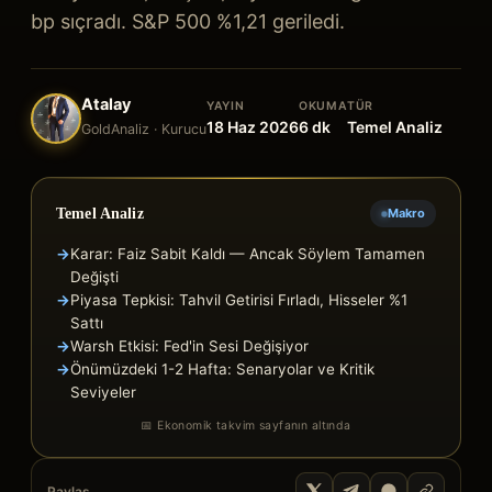
bp sıçradı. S&P 500 %1,21 geriledi.
Atalay
YAYIN
OKUMA
TÜR
18 Haz 2026
6
dk
Temel Analiz
GoldAnaliz · Kurucu
Temel Analiz
Makro
→
Karar: Faiz Sabit Kaldı — Ancak Söylem Tamamen
Değişti
→
Piyasa Tepkisi: Tahvil Getirisi Fırladı, Hisseler %1
Sattı
→
Warsh Etkisi: Fed'in Sesi Değişiyor
→
Önümüzdeki 1-2 Hafta: Senaryolar ve Kritik
Seviyeler
📅 Ekonomik takvim sayfanın altında
Paylaş