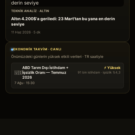
TEKNIK ANALIZ
·
ALTIN
Altın 4.200$'a geriledi: 23 Mart'tan bu yana en derin
seviye
11 Haz 2026
·
5
dk
EKONOMIK TAKVIM · CANLI
Önümüzdeki günlerin yüksek etkili verileri · TR saatiyle
ABD Tarım Dışı İstihdam +
⚡ Yüksek
🇺🇸
İşsizlik Oranı — Temmuz
91 bin istihdam · işsizlik %4,3
2026
7 Ağu · 15:30