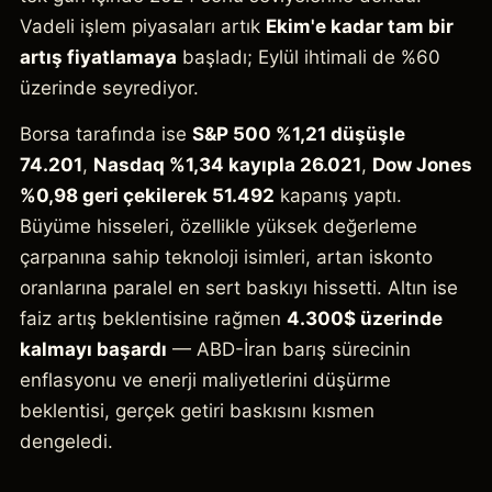
Vadeli işlem piyasaları artık
Ekim'e kadar tam bir
artış fiyatlamaya
başladı; Eylül ihtimali de %60
üzerinde seyrediyor.
Borsa tarafında ise
S&P 500 %1,21 düşüşle
74.201
,
Nasdaq %1,34 kayıpla 26.021
,
Dow Jones
%0,98 geri çekilerek 51.492
kapanış yaptı.
Büyüme hisseleri, özellikle yüksek değerleme
çarpanına sahip teknoloji isimleri, artan iskonto
oranlarına paralel en sert baskıyı hissetti. Altın ise
faiz artış beklentisine rağmen
4.300$ üzerinde
kalmayı başardı
— ABD-İran barış sürecinin
enflasyonu ve enerji maliyetlerini düşürme
beklentisi, gerçek getiri baskısını kısmen
dengeledi.