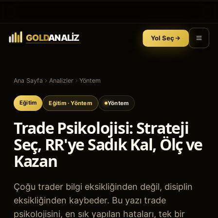
Yol Seç
Ana Sayfa
Analizler
Yöntem
Eğitim
Eğitim
· Yöntem
Yöntem
Trade Psikolojisi: Strateji
Seç, RR'ye Sadık Kal, Ölç ve
Kazan
Çoğu trader bilgi eksikliğinden değil, disiplin
eksikliğinden kaybeder. Bu yazı trade
psikolojisini, en sık yapılan hataları, tek bir