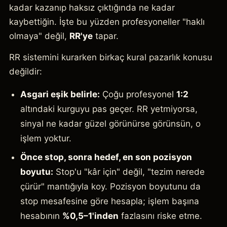
kadar kazanıp haksız çıktığında ne kadar
kaybettiğin. İşte bu yüzden profesyoneller "haklı
olmaya" değil,
RR'ye
tapar.
RR sistemini kurarken birkaç kural pazarlık konusu
değildir:
Asgari eşik belirle:
Çoğu profesyonel
1:2
altındaki kurguyu pas geçer. RR yetmiyorsa,
sinyal ne kadar güzel görünürse görünsün, o
işlem yoktur.
Önce stop, sonra hedef, en son pozisyon
boyutu:
Stop'u "kâr için" değil, "tezim nerede
çürür" mantığıyla koy. Pozisyon boyutunu da
stop mesafesine göre hesapla; işlem başına
hesabının
%0,5–1'inden
fazlasını riske etme.