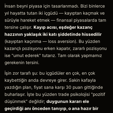
İnsan beyni piyasa için tasarlanmadı. Bizi binlerce
yıl hayatta tutan iki içgüdü — kayıptan kaçmak ve
sürüyle hareket etmek — finansal piyasalarda tam
tersine çalışır.
Kayıp acısı, eşdeğer kazanç
hazzının yaklaşık iki katı şiddetinde hissedilir
(kayıptan kaçınma — loss aversion). Bu yüzden
kazançlı pozisyonu erken kapatır, zararlı pozisyonu
ise "umut ederek" tutarız. Tam olarak yapmamız
gerekenin tersini.
İşin zor tarafı şu: bu içgüdüler en çok, en çok
kaybettiğin anda devreye girer. Sakin kafayla
yazdığın plan, fiyat sana karşı 30 puan gittiğinde
buharlaşır. İşte bu yüzden trade psikolojisi "pozitif
düşünmek" değildir;
duygunun kararı ele
geçirdiği anı önceden tanıyıp, o ana hazır bir