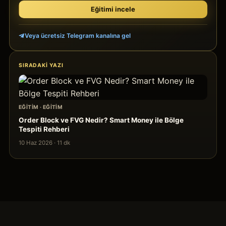
Eğitimi incele
Veya ücretsiz Telegram kanalına gel
SIRADAKI YAZI
EĞITIM
·
EĞITIM
Order Block ve FVG Nedir? Smart Money ile Bölge
Tespiti Rehberi
10 Haz 2026
·
11
dk