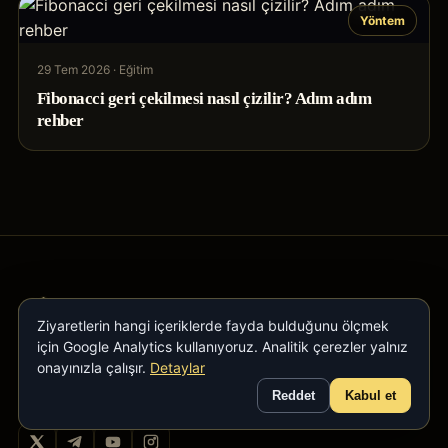
Yöntem
29 Tem 2026
·
Eğitim
Fibonacci geri çekilmesi nasıl çizilir? Adım adım
rehber
Ziyaretlerin hangi içeriklerde fayda bulduğunu ölçmek
için Google Analytics kullanıyoruz. Analitik çerezler yalnız
Altın, forex, kripto ve borsada teknik analiz,
onayınızla çalışır.
Detaylar
trading eğitimi ve organik bir trader topluluğu.
21 yıllık tecrübe, FTMO Prime disiplini.
Reddet
Kabul et