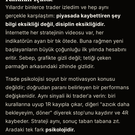
Yıllardır binlerce trader izledim ve hep aynı
gerçekle karşılaştım:
piyasada kaybettiren şey
bilgi eksikliği değil, disiplin eksikliğidir.
İnternette her stratejinin videosu var, her
indikatörün ayarı bir tık ötede. Buna rağmen yeni
başlayanların büyük çoğunluğu ilk yılında hesabını
eritir. Sebep, grafikte gizli değil; tetiği çeken
parmağın arkasındaki zihinde gizlidir.
Trade psikolojisi soyut bir motivasyon konusu
değildir; doğrudan paranı belirleyen bir performans
değişkenidir. Aynı sinyali iki trader'a verin: biri
kurallarına uyup 1R kayıpla çıkar, diğeri "azıcık daha
bekleyeyim, döner" diyerek stop'unu kaydırır ve 4R
kaybeder. Strateji aynı, sonuç taban tabana zıt.
Aradaki tek fark
psikolojidir.