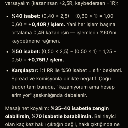
varsayalım (kazanırsan +2,5R, kaybedersen −1R):
%40 isabet:
(0,40 × 2,5) − (0,60 × 1) = 1,00 −
0,60 =
+0,40R / işlem.
Yani her işlem başına
ortalama 0,4R kazanırsın — işlemlerin %60'ını
kaybetmene rağmen.
%50 isabet:
(0,50 × 2,5) − (0,50 × 1) = 1,25 −
0,50 =
+0,75R / işlem.
Karşılaştır:
1:1 RR ile %50 isabet = sıfır beklenti.
Spread ve komisyonla birlikte negatif. Çoğu
trader tam burada, "kazanıyorum ama hesap
erimiyor" şaşkınlığında debelenir.
Mesajı net koyalım:
%35–40 isabetle zengin
olabilirsin, %70 isabetle batabilirsin.
Belirleyici
olan kaç kez haklı çıktığın değil, haklı çıktığında ne