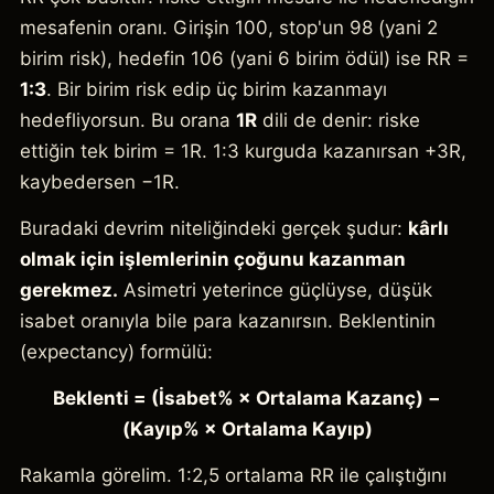
mesafenin oranı. Girişin 100, stop'un 98 (yani 2
birim risk), hedefin 106 (yani 6 birim ödül) ise RR =
1:3
. Bir birim risk edip üç birim kazanmayı
hedefliyorsun. Bu orana
1R
dili de denir: riske
ettiğin tek birim = 1R. 1:3 kurguda kazanırsan +3R,
kaybedersen −1R.
Buradaki devrim niteliğindeki gerçek şudur:
kârlı
olmak için işlemlerinin çoğunu kazanman
gerekmez.
Asimetri yeterince güçlüyse, düşük
isabet oranıyla bile para kazanırsın. Beklentinin
(expectancy) formülü:
Beklenti = (İsabet% × Ortalama Kazanç) −
(Kayıp% × Ortalama Kayıp)
Rakamla görelim. 1:2,5 ortalama RR ile çalıştığını