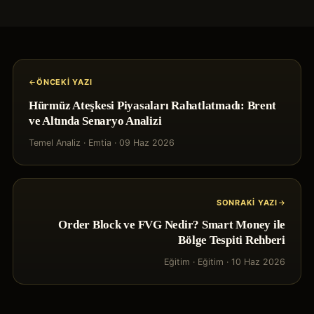
ÖNCEKI YAZI
Hürmüz Ateşkesi Piyasaları Rahatlatmadı: Brent
ve Altında Senaryo Analizi
Temel Analiz
·
Emtia
·
09 Haz 2026
SONRAKI YAZI
Order Block ve FVG Nedir? Smart Money ile
Bölge Tespiti Rehberi
Eğitim
·
Eğitim
·
10 Haz 2026