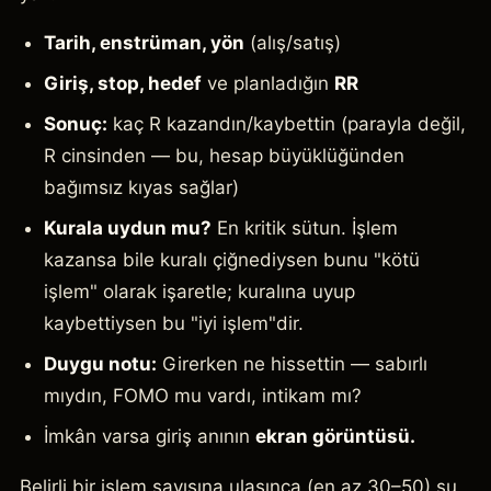
Tarih, enstrüman, yön
(alış/satış)
Giriş, stop, hedef
ve planladığın
RR
Sonuç:
kaç R kazandın/kaybettin (parayla değil,
R cinsinden — bu, hesap büyüklüğünden
bağımsız kıyas sağlar)
Kurala uydun mu?
En kritik sütun. İşlem
kazansa bile kuralı çiğnediysen bunu "kötü
işlem" olarak işaretle; kuralına uyup
kaybettiysen bu "iyi işlem"dir.
Duygu notu:
Girerken ne hissettin — sabırlı
mıydın, FOMO mu vardı, intikam mı?
İmkân varsa giriş anının
ekran görüntüsü.
Belirli bir işlem sayısına ulaşınca (en az 30–50) şu