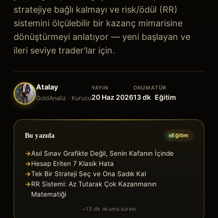
stratejiye bağlı kalmayı ve risk/ödül (RR)
sistemini ölçülebilir bir kazanç mimarisine
dönüştürmeyi anlatıyor — yeni başlayan ve
ileri seviye trader'lar için.
Atalay
YAYIN
OKUMA
TÜR
20 Haz 2026
13
dk
Eğitim
GoldAnaliz · Kurucu
Bu yazıda
Eğitim
→
Asıl Sınav Grafikte Değil, Senin Kafanın İçinde
→
Hesap Eriten 7 Klasik Hata
→
Tek Bir Strateji Seç ve Ona Sadık Kal
→
RR Sistemi: Az Tutarak Çok Kazanmanın
Matematiği
~
13
dk okuma süresi