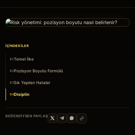
İÇINDEKILER
Temel İlke
01
Pozisyon Boyutu Formülü
02
Sık Yapılan Hatalar
03
Disiplin
04
BEĞENDIYSEN PAYLAŞ