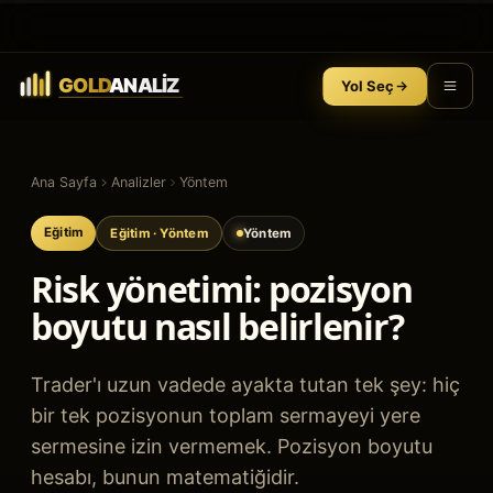
Yol Seç
Ana Sayfa
Analizler
Yöntem
Eğitim
Eğitim
· Yöntem
Yöntem
Risk yönetimi: pozisyon
boyutu nasıl belirlenir?
Trader'ı uzun vadede ayakta tutan tek şey: hiç
bir tek pozisyonun toplam sermayeyi yere
sermesine izin vermemek. Pozisyon boyutu
hesabı, bunun matematiğidir.