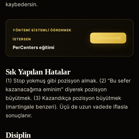
kaybedersin.
YÖNTEMI SISTEMLI ÖĞRENMEK
Eğitimi incele
ISTERSEN
PerCenters eğitimi
Sık Yapılan Hatalar
(1) Stop yokmuş gibi pozisyon almak. (2) "Bu sefer
kazanacağıma eminim" diyerek pozisyon
büyütmek. (3) Kazandıkça pozisyon büyütmek
(martingale benzeri). Üçü de uzun vadede iflasla
sonuçlanır.
Disiplin