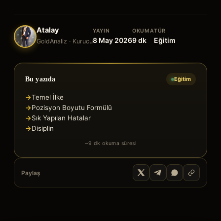
Atalay
YAYIN
OKUMA
TÜR
8 May 2026
9
dk
Eğitim
GoldAnaliz · Kurucu
Bu yazıda
Eğitim
→
Temel İlke
→
Pozisyon Boyutu Formülü
→
Sık Yapılan Hatalar
→
Disiplin
~
9
dk okuma süresi
Paylaş