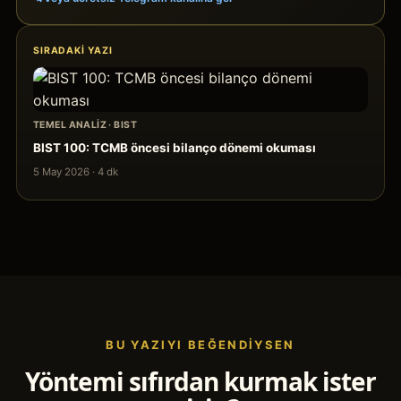
SIRADAKI YAZI
TEMEL ANALIZ
·
BIST
BIST 100: TCMB öncesi bilanço dönemi okuması
5 May 2026
·
4
dk
BU YAZIYI BEĞENDIYSEN
Yöntemi sıfırdan kurmak ister