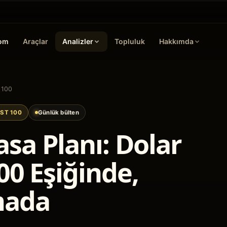
oom
Araçlar
Analizler
Topluluk
Hakkımda
 100
IST 100
Günlük bülten
sa Planı: Dolar
00 Eşiğinde,
mada