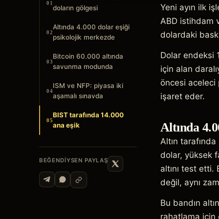
01
Yeni ayın ilk i
doların gölgesi
ABD istihdam v
Altında 4.000 dolar eşiği
02
dolardaki baskı
psikolojik merkezde
Dolar endeksi 1
Bitcoin 60.000 altında
03
savunma modunda
için alan daral
öncesi aceleci 
ISM ve NFP: piyasa iki
04
işaret eder.
aşamalı sınavda
BIST tarafında 14.000
05
Altında 4.0
ana eşik
Altın tarafında
dolar, yüksek f
BEĞENDIYSEN PAYLAŞ
altını test et
değil, aynı za
Bu bandın altın
rahatlama için