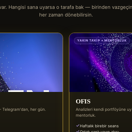
l var. Hangisi sana uyarsa o tarafa bak — birinden vazgeçi
her zaman dönebilirsin.
YAKIN TAKIP + MENTORLUK
OFIS
r — Telegram'dan, her gün.
Analizleri kendi portföyüne uya
mentorluk.
Haftalık birebir seans
Ortak canlı yayın akışı