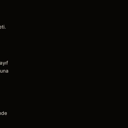
ti.
ayıf
suna
inde