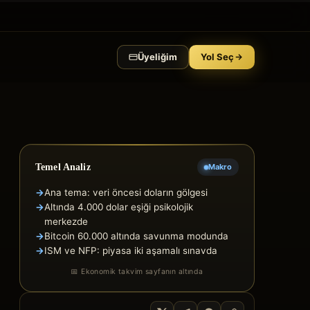
Üyeliğim
Yol Seç
Temel Analiz
Makro
→
Ana tema: veri öncesi doların gölgesi
→
Altında 4.000 dolar eşiği psikolojik
merkezde
→
Bitcoin 60.000 altında savunma modunda
→
ISM ve NFP: piyasa iki aşamalı sınavda
📅 Ekonomik takvim sayfanın altında