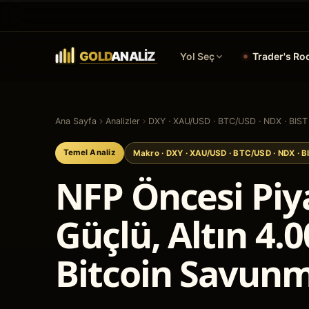
Yol Seç
Trader's R
Ana Sayfa
Analizler
DXY · XAU/USD · BTC/USD · NDX · BIST
Temel Analiz
Makro
· DXY · XAU/USD · BTC/USD · NDX · B
NFP Öncesi Piya
Güçlü, Altın 4.0
Bitcoin Savun