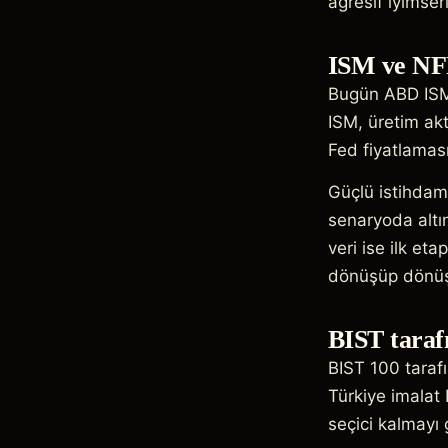
agresif iyimserl
ISM ve NFP
Bugün ABD ISM i
ISM, üretim akt
Fed fiyatlamas
Güçlü istihdam 
senaryoda altın
veri ise ilk et
dönüşüp dönüşm
BIST taraf
BIST 100 tarafı
Türkiye imalat
seçici kalmayı g