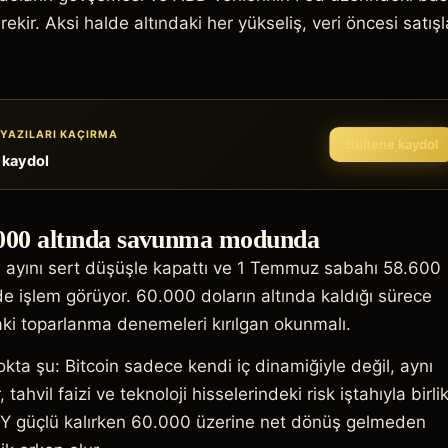
ekir. Aksi halde altındaki her yükseliş, veri öncesi satışl
YAZILARI KAÇIRMA
Bültene kaydol
 kaydol
.000 altında savunma modunda
n ayını sert düşüşle kapattı ve 1 Temmuz sabahı 58.600
e işlem görüyor. 60.000 doların altında kaldığı sürece
aki toparlanma denemeleri kırılgan okunmalı.
okta şu: Bitcoin sadece kendi iç dinamiğiyle değil, aynı
ahvil faizi ve teknoloji hisselerindeki risk iştahıyla birli
DXY güçlü kalırken 60.000 üzerine net dönüş gelmeden