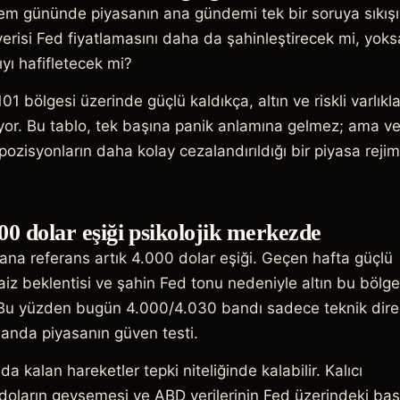
şlem gününde piyasanın ana gündemi tek bir soruya sıkışı
erisi Fed fiyatlamasını daha da şahinleştirecek mi, yoks
yı hafifletecek mi?
01 bölgesi üzerinde güçlü kaldıkça, altın ve riskli varlıkla
ıyor. Bu tablo, tek başına panik anlamına gelmez; ama ve
pozisyonların daha kolay cezalandırıldığı bir piyasa reji
00 dolar eşiği psikolojik merkezde
 ana referans artık 4.000 dolar eşiği. Geçen hafta güçlü
aiz beklentisi ve şahin Fed tonu nedeniyle altın bu bölg
ti. Bu yüzden bugün 4.000/4.030 bandı sadece teknik dir
manda piyasanın güven testi.
da kalan hareketler tepki niteliğinde kalabilir. Kalıcı
 doların gevşemesi ve ABD verilerinin Fed üzerindeki bas