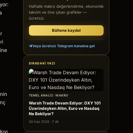
yor:
Haftalık makro değerlendirme, ekonomik
a
takvim ve öne çıkan grafikler —
ücretsiz.
Bültene kaydol
r
ri
Veya ücretsiz Telegram kanalına gel
mine
SIRADAKI YAZI
enin
TEMEL ANALIZ
·
MAKRO
enç
Warsh Trade Devam Ediyor: DXY 101
Üzerindeyken Altın, Euro ve Nasdaq
Ne Bekliyor?
30 Haz 2026
·
7
dk
kıyı