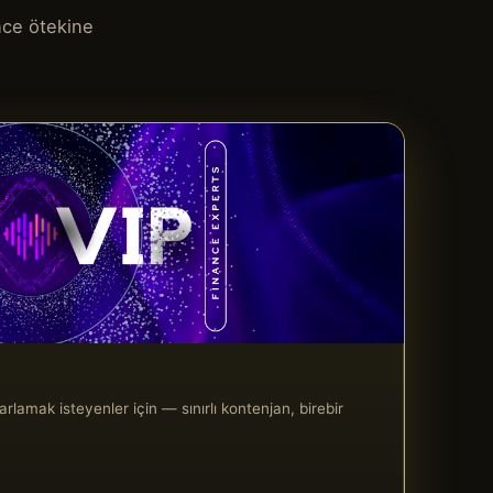
nce ötekine
rlamak isteyenler için — sınırlı kontenjan, birebir