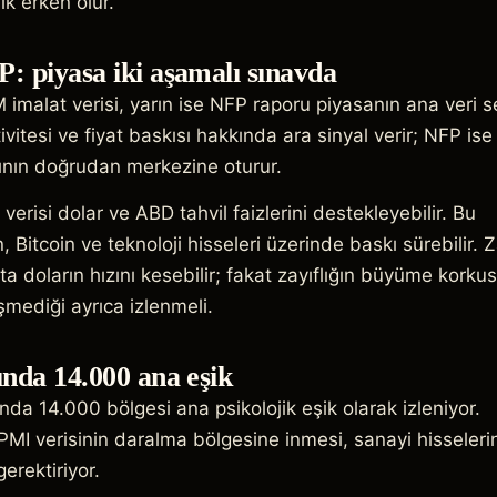
ik erken olur.
: piyasa iki aşamalı sınavda
malat verisi, yarın ise NFP raporu piyasanın ana veri se
ivitesi ve fiyat baskısı hakkında ara sinyal verir; NFP ise
ının doğrudan merkezine oturur.
verisi dolar ve ABD tahvil faizlerini destekleyebilir. Bu
, Bitcoin ve teknoloji hisseleri üzerinde baskı sürebilir. Z
apta doların hızını kesebilir; fakat zayıflığın büyüme korku
ediği ayrıca izlenmeli.
ında 14.000 ana eşik
nda 14.000 bölgesi ana psikolojik eşik olarak izleniyor.
 PMI verisinin daralma bölgesine inmesi, sanayi hisseler
erektiriyor.