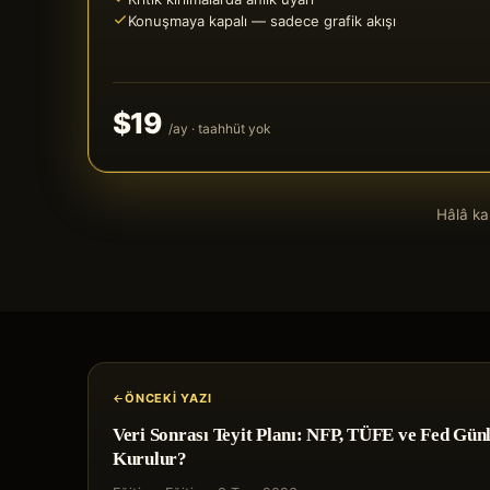
Konuşmaya kapalı — sadece grafik akışı
$19
/ay · taahhüt yok
Hâlâ k
ÖNCEKI YAZI
Veri Sonrası Teyit Planı: NFP, TÜFE ve Fed Günl
Kurulur?