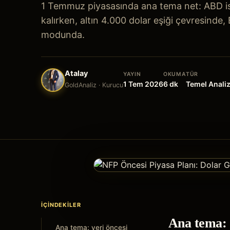
1 Temmuz piyasasında ana tema net: ABD ist
kalırken, altın 4.000 dolar eşiği çevresinde
modunda.
Atalay
YAYIN
OKUMA
TÜR
1 Tem 2026
6
dk
Temel Anali
GoldAnaliz · Kurucu
İÇINDEKILER
Ana tema: v
Ana tema: veri öncesi