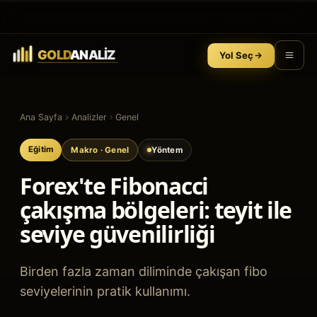
Yol Seç
Ana Sayfa
Analizler
Genel
Eğitim
Makro
· Genel
Yöntem
Forex'te Fibonacci
çakışma bölgeleri: teyit ile
seviye güvenilirliği
Birden fazla zaman diliminde çakışan fibo
seviyelerinin pratik kullanımı.