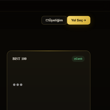
Üyeliğim
Yol Seç
BIST 100
Canlı