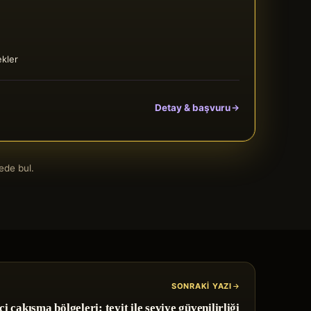
ekler
Detay & başvuru
ede bul.
SONRAKI YAZI
i çakışma bölgeleri: teyit ile seviye güvenilirliği