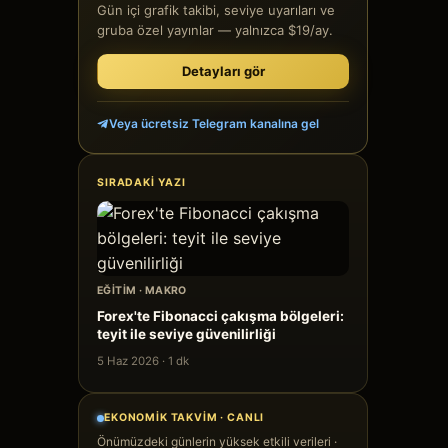
Gün içi grafik takibi, seviye uyarıları ve
gruba özel yayınlar — yalnızca $19/ay.
Detayları gör
Veya ücretsiz Telegram kanalına gel
SIRADAKI YAZI
EĞITIM
·
MAKRO
Forex'te Fibonacci çakışma bölgeleri:
teyit ile seviye güvenilirliği
5 Haz 2026
·
1
dk
EKONOMIK TAKVIM · CANLI
Önümüzdeki günlerin yüksek etkili verileri ·