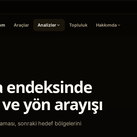
oom
Araçlar
Analizler
Topluluk
Hakkımda
a endeksinde
ve yön arayışı
lmaması, sonraki hedef bölgelerini