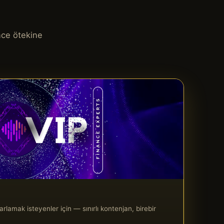
nce ötekine
rlamak isteyenler için — sınırlı kontenjan, birebir