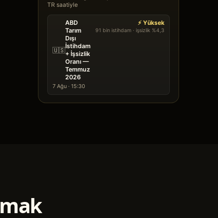
TR saatiyle
ABD
⚡ Yüksek
Tarım
91 bin istihdam · işsizlik %4,3
Dışı
İstihdam
🇺🇸
+ İşsizlik
Oranı —
Temmuz
2026
7 Ağu · 15:30
apmak