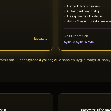
Haftalık birebir seans
Ortak canlı yayın akışı
Hesap ve risk kontrolü
Aylık · 3 aylık · 6 aylık seçen
Sınırlı kontenjan
İncele
Aylık · 3 aylık · 6 aylık
ararsızsan —
anasayfadaki yol seçici
ile sana en uygun rotayı 30 saniy
yışı
Forex'te Fibonacc