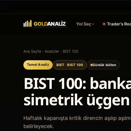
Yol Seç
Trader's R
Ana Sayfa
Analizler
BIST 100
Temel Analiz
BIST
· BIST 100
Günlük bülten
BIST 100: bank
simetrik üçgen 
Haftalık kapanışta kritik direncin aşılıp aşı
belirleyecek.