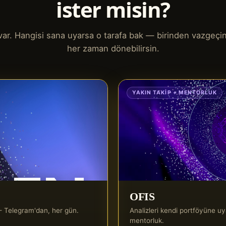
ister misin?
l var. Hangisi sana uyarsa o tarafa bak — birinden vazgeçi
her zaman dönebilirsin.
YAKIN TAKIP + MENTORLUK
OFIS
r — Telegram'dan, her gün.
Analizleri kendi portföyüne uya
mentorluk.