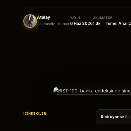
Atalay
YAYIN
OKUMA
TÜR
6 Haz 2026
1
dk
Temel Anali
GoldAnaliz · Kurucu
İÇINDEKILER
Risk uyarısı:
Bu i