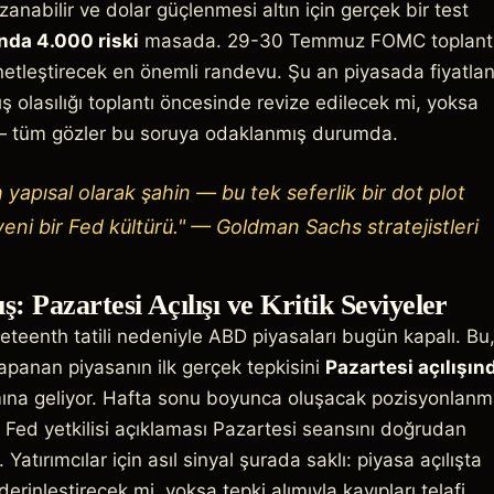
anabilir ve dolar güçlenmesi altın için gerçek bir test
ında 4.000 riski
masada. 29-30 Temmuz FOMC toplantı
etleştirecek en önemli randevu. Şu an piyasada fiyatla
ış olasılığı toplantı öncesinde revize edilecek mi, yoksa
— tüm gözler bu soruya odaklanmış durumda.
 yapısal olarak şahin — bu tek seferlik bir dot plot
 yeni bir Fed kültürü." — Goldman Sachs stratejistleri
ış: Pazartesi Açılışı ve Kritik Seviyeler
eteenth tatili nedeniyle ABD piyasaları bugün kapalı. Bu
apanan piyasanın ilk gerçek tepkisini
Pazartesi açılışın
ına geliyor. Hafta sonu boyunca oluşacak pozisyonlan
 Fed yetkilisi açıklaması Pazartesi seansını doğrudan
 Yatırımcılar için asıl sinyal şurada saklı: piyasa açılışta
derinleştirecek mi, yoksa tepki alımıyla kayıpları telafi