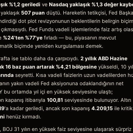
ık %1,2 geriledi
ve
Nasdaq yaklaşık %1,3 değer kaybe
 yaklaşık
507 puan
düştü. Hareketin tetikçisi, Fed Başka
dirdiği dot plot revizyonunun beklentilerin belirgin biçi
çıkmasıydı. Fed Funds vadeli işlemlerinde faiz artış olası
de
%24'ten %77'ye
fırladı — bu, piyasanın mevcut
amatik biçimde yeniden kurgulaması demek.
tarafta ise tablo daha da çarpıcıydı.
2 yıllık ABD Hazine
şık 16 baz puan artarak %4,21 bölgesine
yükseldi, 10 yıl
rında
seyretti. Kısa vadeli faizlerin uzun vadelilerden hız
anın yakın vadeli Fed aksiyonuna odaklandığının net
 bu ortamda yıl içi en yüksek seviyesine ulaştı;
n kapanış itibarıyla
100,81
seviyesinde bulunuyor. Altın 
19
'a kadar geriledi, ancak son kapanış
4.209,15
ile kritik
ni
henüz kırmadı.
 BOJ 31 yılın en yüksek faiz seviyesine ulaşarak sürpriz 