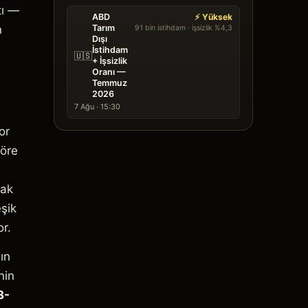
tı —
ABD
⚡ Yüksek
n
Tarım
91 bin istihdam · işsizlik %4,3
Dışı
İstihdam
🇺🇸
+ İşsizlik
Oranı —
Temmuz
2026
7 Ağu · 15:30
or
göre
cak
eşik
r.
ın
nin
3-