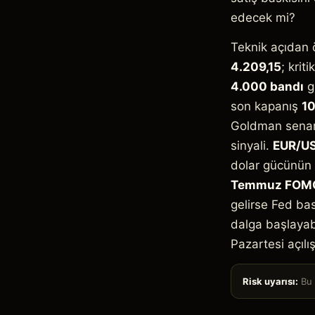
edecek mi?
Teknik açıdan ö
4.209,15
; krit
4.000 bandı
g
son kapanış
10
Goldman senar
sinyali.
EUR/U
dolar gücünün 
Temmuz FOM
gelirse Fed bask
dalga başlayab
Pazartesi açılı
Risk uyarısı:
Bu i