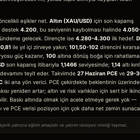
ncelikli eşikler net.
Altın (XAU/USD)
için son kapanış
ik destek
4.200
, bu seviyenin kaybolması halinde
4.050
ündeme gelecek. Dirençte ise
4.280-4.300
ilk hedef.
D
0,81
ile yıl içi zirveye yakın;
101,50-102
direncini kırarsa
yosu güç kazanır,
100
altına dönüş boğa için rahatlama
SD
son kapanış itibarıyla
1,1466
seviyesinde;
1,14
altı kırı
devamını teyit eder. Takvimde
27 Haziran PCE
ve
29-3
C
iki ana yön verici. PCE çekirdekte beklentinin üzerinde
ısı yeniden artar; altın ve risk varlıkları için sert bir ikinc
ilir. Baskı altında olmak için acele etmeye gerek yok —
şı ve PCE verisi pozisyon için çok daha net zemin sunaca
çerik yalnızca eğitim amaçlıdır ve yatırım tavsiyesi niteliği taşımaz.