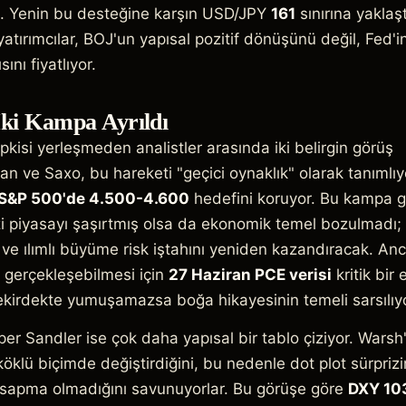
tı. Yenin bu desteğine karşın USD/JPY
161
sınırına yaklaş
atırımcılar, BOJ'un yapısal pozitif dönüşünü değil, Fed'i
ını fiyatlıyor.
İki Kampa Ayrıldı
epkisi yerleşmeden analistler arasında iki belirgin görüş
n ve Saxo, bu hareketi "geçici oynaklık" olarak tanımlıy
S&P 500'de 4.500-4.600
hedefini koruyor. Bu kampa 
izi piyasayı şaşırtmış olsa da ekonomik temel bozulmadı;
 ve ılımlı büyüme risk iştahını yeniden kazandıracak. An
gerçekleşebilmesi için
27 Haziran PCE verisi
kritik bir 
kirdekte yumuşamazsa boğa hikayesinin temeli sarsılıyo
r Sandler ise çok daha yapısal bir tablo çiziyor. Warsh'
öklü biçimde değiştirdiğini, bu nedenle dot plot sürprizi
ir sapma olmadığını savunuyorlar. Bu görüşe göre
DXY 10