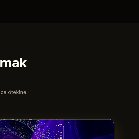
apmak
nce ötekine