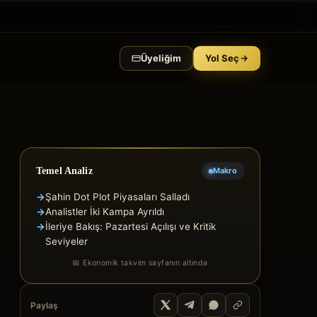
Üyeliğim
Yol Seç
Temel Analiz
Makro
→
Şahin Dot Plot Piyasaları Salladı
→
Analistler İki Kampa Ayrıldı
→
İleriye Bakış: Pazartesi Açılışı ve Kritik
Seviyeler
📅 Ekonomik takvim sayfanın altında
Paylaş