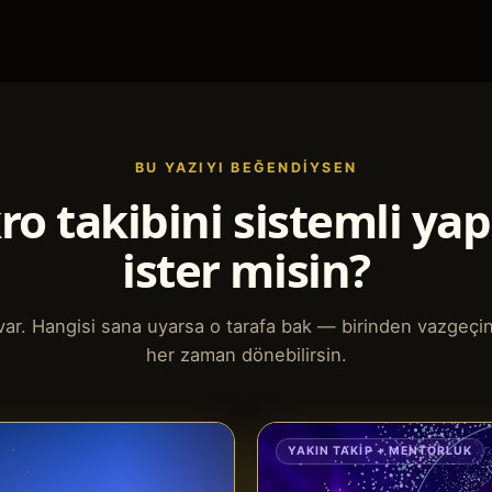
BU YAZIYI BEĞENDIYSEN
o takibini sistemli y
ister misin?
l var. Hangisi sana uyarsa o tarafa bak — birinden vazgeçi
her zaman dönebilirsin.
YAKIN TAKIP + MENTORLUK