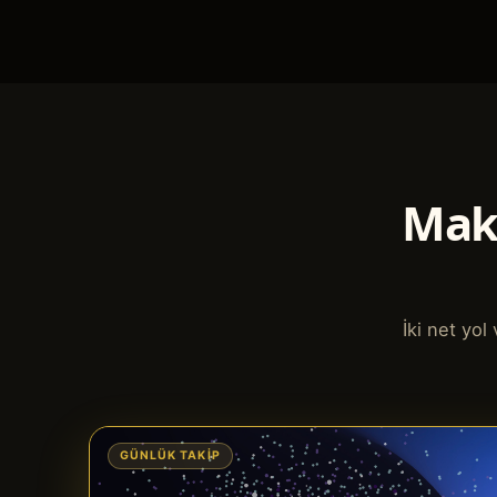
Makr
İki net yo
GÜNLÜK TAKIP