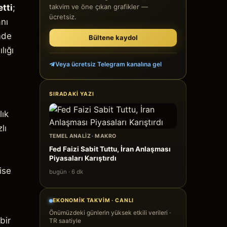
tti
;
takvim ve öne çıkan grafikler —
ücretsiz.
nı
mde
Bültene kaydol
lığı
Veya ücretsiz Telegram kanalına gel
SIRADAKI YAZI
lık
lı
TEMEL ANALIZ
·
MAKRO
Fed Faizi Sabit Tuttu, İran Anlaşması
Piyasaları Karıştırdı
ise
bugün
·
6
dk
EKONOMIK TAKVIM · CANLI
Önümüzdeki günlerin yüksek etkili verileri ·
bir
TR saatiyle