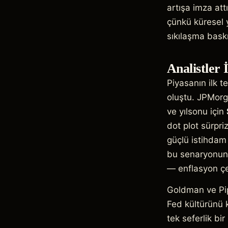
artışa imza at
çünkü küresel y
sıkılaşma baskıs
Analistler 
Piyasanın ilk t
oluştu. JPMorga
ve yılsonu için
dot plot sürpr
güçlü istihdam
bu senaryonun 
— enflasyon çe
Goldman ve Pipe
Fed kültürünü k
tek seferlik b