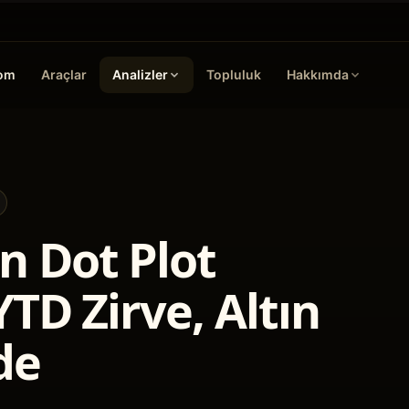
oom
Araçlar
Analizler
Topluluk
Hakkımda
n Dot Plot
YTD Zirve, Altın
de