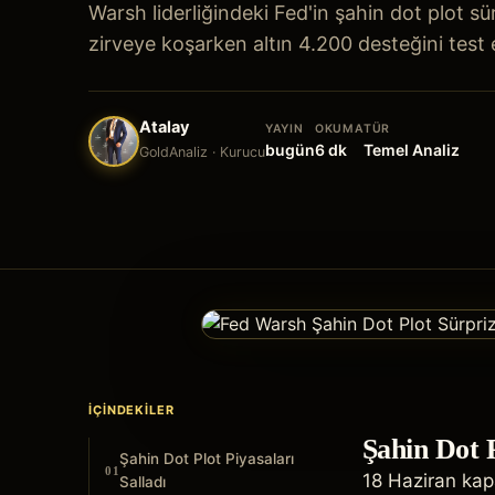
Warsh liderliğindeki Fed'in şahin dot plot sürp
zirveye koşarken altın 4.200 desteğini test e
Atalay
YAYIN
OKUMA
TÜR
bugün
6
dk
Temel Analiz
GoldAnaliz · Kurucu
İÇINDEKILER
Şahin Dot P
Şahin Dot Plot Piyasaları
01
18 Haziran kapa
Salladı