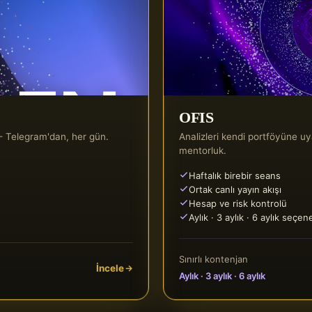
OFIS
r — Telegram'dan, her gün.
Analizleri kendi portföyüne uya
mentorluk.
Haftalık birebir seans
Ortak canlı yayın akışı
Hesap ve risk kontrolü
Aylık · 3 aylık · 6 aylık seçen
Sınırlı kontenjan
İncele
Aylık · 3 aylık · 6 aylık