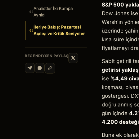
S&P 500 yaklaş
Analistler İki Kampa
02
Dow Jones ise
Ayrıldı
Warsh'ın yönlen
İleriye Bakış: Pazartesi
üzerinde şahin 
03
Açılışı ve Kritik Seviyeler
kısa süre için
fiyatlamayı dr
BEĞENDIYSEN PAYLAŞ
Sabit getirili 
getirisi yakla
ise
%4,49 civa
koşması, piyas
göstergesi. DXY
doğrulanmış so
gün içinde
4.2
4.200 desteği
Buna ek olarak,