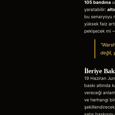
105 bandına
uz
yaratabilir:
alt
bu senaryoyu n
yüksek faiz art
pekişecek mi 
"Warsh
değil,
İleriye Bak
19 Haziran Jun
baskı altında k
vereceği anlam
ve herhangi bir
şekillendirecek.
satış baskısını 