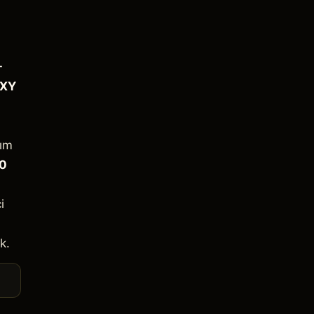
-
XY
lım
0
i
k.