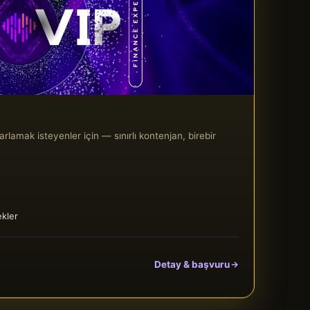
rlamak isteyenler için — sınırlı kontenjan, birebir
ekler
Detay & başvuru