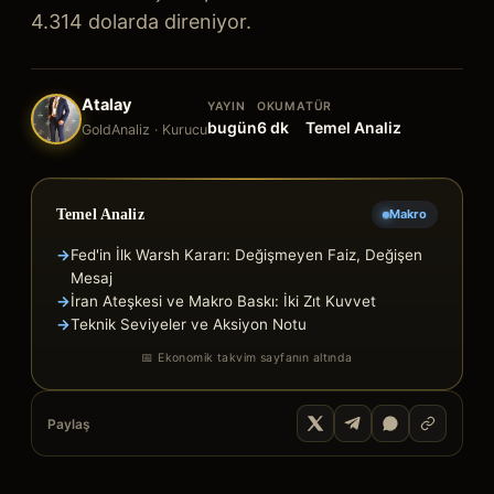
4.314 dolarda direniyor.
Atalay
YAYIN
OKUMA
TÜR
bugün
6
dk
Temel Analiz
GoldAnaliz · Kurucu
Temel Analiz
Makro
→
Fed'in İlk Warsh Kararı: Değişmeyen Faiz, Değişen
Mesaj
→
İran Ateşkesi ve Makro Baskı: İki Zıt Kuvvet
→
Teknik Seviyeler ve Aksiyon Notu
📅 Ekonomik takvim sayfanın altında
Paylaş