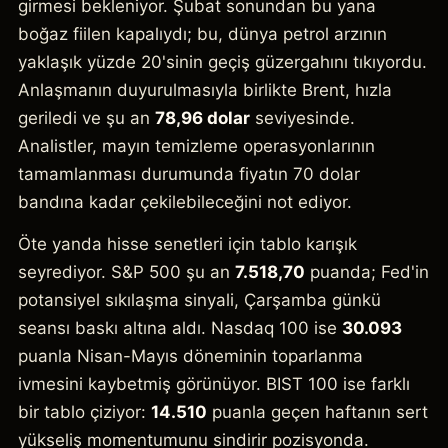
girmesi bekleniyor. Şubat sonundan bu yana
boğaz fiilen kapalıydı; bu, dünya petrol arzının
yaklaşık yüzde 20'sinin geçiş güzergahını tıkıyordu.
Anlaşmanın duyurulmasıyla birlikte Brent, hızla
geriledi ve şu an
78,96 dolar
seviyesinde.
Analistler, mayın temizleme operasyonlarının
tamamlanması durumunda fiyatın 70 dolar
bandına kadar çekilebileceğini not ediyor.
Öte yanda hisse senetleri için tablo karışık
seyrediyor. S&P 500 şu an
7.518,70
puanda; Fed'in
potansiyel sıkılaşma sinyali, Çarşamba günkü
seansı baskı altına aldı. Nasdaq 100 ise
30.093
puanla Nisan-Mayıs döneminin toparlanma
ivmesini kaybetmiş görünüyor. BIST 100 ise farklı
bir tablo çiziyor:
14.510
puanla geçen haftanın sert
yükseliş momentumunu sindirir pozisyonda.