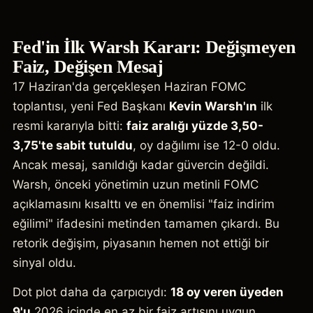
Fed'in İlk Warsh Kararı: Değişmeyen
Faiz, Değişen Mesaj
17 Haziran'da gerçekleşen Haziran FOMC
toplantısı, yeni Fed Başkanı
Kevin Warsh'ın
ilk
resmi kararıyla bitti:
faiz aralığı yüzde 3,50-
3,75'te sabit tutuldu
, oy dağılımı ise 12-0 oldu.
Ancak mesaj, sanıldığı kadar güvercin değildi.
Warsh, önceki yönetimin uzun metinli FOMC
açıklamasını kısalttı ve en önemlisi "faiz indirim
eğilimi" ifadesini metinden tamamen çıkardı. Bu
retorik değişim, piyasanın hemen not ettiği bir
sinyal oldu.
Dot plot daha da çarpıcıydı:
18 oy veren üyeden
9'u
2026 içinde en az bir faiz artışını uygun