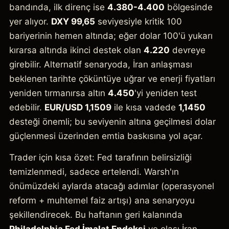
bandında, ilk direnç ise
4.380-4.400
bölgesinde
yer alıyor.
DXY 99,65
seviyesiyle kritik 100
bariyerinin hemen altında; eğer dolar 100'ü yukarı
kırarsa altında ikinci destek olan
4.220
devreye
girebilir. Alternatif senaryoda, İran anlaşması
beklenen tarihte çöküntüye uğrar ve enerji fiyatları
yeniden tırmanırsa altın
4.450
'yi yeniden test
edebilir.
EUR/USD 1,1509
ile kısa vadede
1,1450
desteği önemli; bu seviyenin altına geçilmesi dolar
güçlenmesi üzerinden emtia baskısına yol açar.
Trader için kısa özet: Fed tarafının belirsizliği
temizlenmedi, sadece ertelendi. Warsh'ın
önümüzdeki aylarda atacağı adımlar (operasyonel
reform + muhtemel faiz artışı) ana senaryoyu
şekillendirecek. Bu haftanın geri kalanında