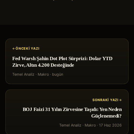
ÖNCEKI YAZI
Fed Warsh Şahin Dot Plot Sürprizi: Dolar YTD
Zirve, Altın 4.200 Desteğinde
Temel Analiz
·
Makro
·
bugün
SONRAKI YAZI
BOJ Faizi 31 Yılın Zirvesine Taşıdı: Yen Neden
Güçlenemedi?
Temel Analiz
·
Makro
·
17 Haz 2026