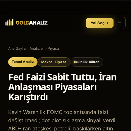
Yol Seç
Ana Sayfa
Analizler
Piyasa
Temel Analiz
Makro
· Piyasa
Günlük bülten
Fed Faizi Sabit Tuttu, İran
Anlaşması Piyasaları
Karıştırdı
Kevin Warsh ilk FOMC toplantısında faizi
değiştirmedi; dot plot sıkılaşma sinyali verdi.
ABD-İran ateşkesi petrolü baskılarken altın