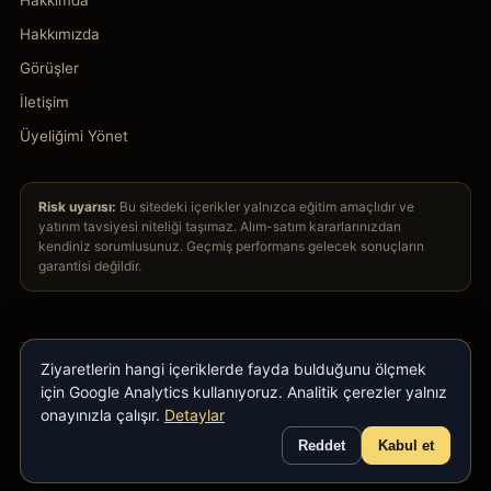
Hakkımızda
Görüşler
İletişim
Üyeliğimi Yönet
Risk uyarısı:
Bu sitedeki içerikler yalnızca eğitim amaçlıdır ve
yatırım tavsiyesi niteliği taşımaz. Alım-satım kararlarınızdan
kendiniz sorumlusunuz. Geçmiş performans gelecek sonuçların
garantisi değildir.
Ziyaretlerin hangi içeriklerde fayda bulduğunu ölçmek
için Google Analytics kullanıyoruz. Analitik çerezler yalnız
© 2026 GoldAnaliz · Tüm hakları saklıdır.
onayınızla çalışır.
Detaylar
Gizlilik
·
Kullanım Şartları
·
KVKK
Reddet
Kabul et