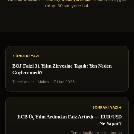
rotayı 30 saniyede bul.
ÖNCEKI YAZI
BOJ Faizi 31 Yılın Zirvesine Taşıdı: Yen Neden
Güçlenemedi?
Temel Analiz
·
Makro
·
17 Haz 2026
SONRAKI YAZI
ECB Üç Yılın Ardından Faiz Artırdı — EUR/USD
Ne Yapar?
Temel Analiz
·
Makro
·
bugün