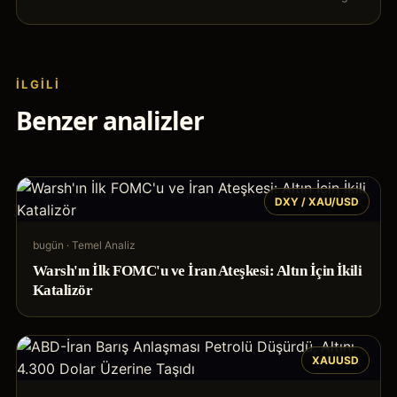
İLGILI
Benzer analizler
DXY / XAU/USD
bugün
·
Temel Analiz
Warsh'ın İlk FOMC'u ve İran Ateşkesi: Altın İçin İkili
Katalizör
XAUUSD