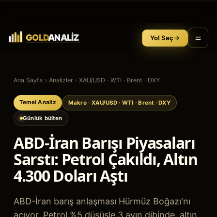
Yol Seç
Ana Sayfa
Analizler
XAU/USD · WTI · Brent · DXY
Temel Analiz
Makro
· XAU/USD · WTI · Brent · DXY
Günlük bülten
ABD-İran Barışı Piyasaları
Sarstı: Petrol Çakıldı, Altın
4.300 Doları Aştı
ABD-İran barış anlaşması Hürmüz Boğazı'nı
açıyor. Petrol %5 düşüşle 3 ayın dibinde, altın