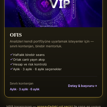
OFIS
Analizleri kendi portföyüne uyarlamak isteyenler için —
sınırlı kontenjan, birebir mentorluk.
Haftalık birebir seans
Ortak canlı yayın akışı
Hesap ve risk kontrolü
Aylık · 3 aylık · 6 aylık seçenekler
Sınırlı kontenjan
Detay & başvuru
Aylık · 3 aylık · 6 aylık
Hâlâ kararsızsan —
anasayfadaki yol seçici
ile sana en uygun