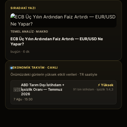
SIRADAKI YAZI
TEMEL ANALIZ
·
MAKRO
ECB Üç Yılın Ardından Faiz Artırdı — EUR/USD Ne
Yapar?
bugün
·
6
dk
EKONOMIK TAKVIM · CANLI
Önümüzdeki günlerin yüksek etkili verileri · TR saatiyle
ABD Tarım Dışı İstihdam +
⚡ Yüksek
🇺🇸
İşsizlik Oranı — Temmuz
91 bin istihdam · işsizlik %4,3
2026
7 Ağu · 15:30