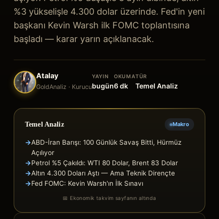
%3 yükselişle 4.300 dolar üzerinde. Fed'in yeni
başkanı Kevin Warsh ilk FOMC toplantısına
başladı — karar yarın açıklanacak.
Atalay
YAYIN
OKUMA
TÜR
bugün
6
dk
Temel Analiz
GoldAnaliz · Kurucu
Temel Analiz
Makro
→
ABD-İran Barışı: 100 Günlük Savaş Bitti, Hürmüz
Açılıyor
→
Petrol %5 Çakıldı: WTI 80 Dolar, Brent 83 Dolar
→
Altın 4.300 Doları Aştı — Ama Teknik Dirençte
→
Fed FOMC: Kevin Warsh'ın İlk Sınavı
📅 Ekonomik takvim sayfanın altında