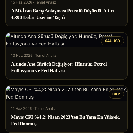
15 Haz 2026
·
Temel Analiz
ABD-İran Barış Anlaşması Petrolü Düşürdü, Altını
4.300 Dolar Üzerine Taşıdı
XAUUSD
13 Haz 2026
·
Temel Analiz
Altında Ana Sürücü Değişiyor: Hürmüz, Petrol
Enflasyonu ve Fed Haftası
DXY
11 Haz 2026
·
Temel Analiz
Mayıs CPI %4,2: Nisan 2023'ten Bu Yana En Yüksek,
Fed Donmuş