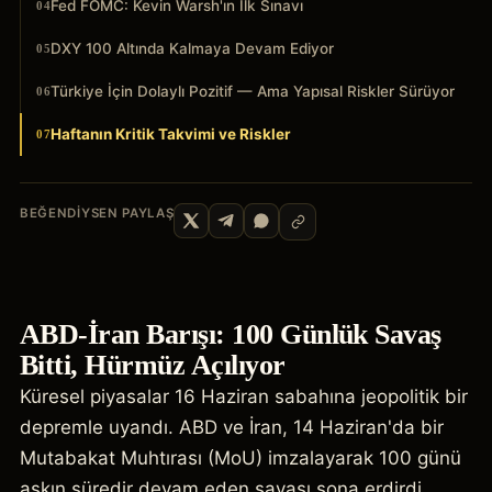
Fed FOMC: Kevin Warsh'ın İlk Sınavı
04
DXY 100 Altında Kalmaya Devam Ediyor
05
Türkiye İçin Dolaylı Pozitif — Ama Yapısal Riskler Sürüyor
06
Haftanın Kritik Takvimi ve Riskler
07
BEĞENDIYSEN PAYLAŞ
ABD-İran Barışı: 100 Günlük Savaş
Bitti, Hürmüz Açılıyor
Küresel piyasalar 16 Haziran sabahına jeopolitik bir
depremle uyandı. ABD ve İran, 14 Haziran'da bir
Mutabakat Muhtırası (MoU) imzalayarak 100 günü
aşkın süredir devam eden savaşı sona erdirdi.