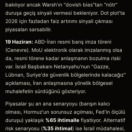
bakılıyor ancak Warsh'ın "dovish bias"tan "nötr"
duruşa geçiş sinyali vermesi bekleniyor. Dot plot'ta
2026 için fazladan faiz artırımı sinyali çıkması
piyasaları sarsabilir.
19 Haziran:
ABD-İran resmi barış imza töreni
(Cenevre). MoU elektronik olarak imzalanmış olsa
da, resmi törene kadar anlaşmanın bozulma riski
var. İsrail Başbakanı Netanyahu'nun "Gazze,
Lübnan, Suriye'de güvenlik bölgelerinde kalacağız"
açıklaması, İran anlaşmasına yönelik bölgesel
muhalefetin sürdüğünü gösteriyor.
Piyasalar şu an ana senaryoyu (barışın kalıcı
olması, Hormuz'un sorunsuz açılması, Fed'in ölçülü
duruşu) yaklaşık
%65 ihtimalle
fiyatlıyor. Alternatif
risk senaryosu (
%35 ihtimal
) ise İsrail müdahalesi,