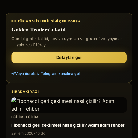
BU TÜR ANALIZLER ILGINI ÇEKIYORSA
Golden Traders'a katıl
Gün içi grafik takibi, seviye uyarıları ve gruba özel yayınlar
— yalnızca $19/ay.
Detayları gör
Veya ücretsiz Telegram kanalına gel
SIRADAKI YAZI
EĞITIM
·
EĞITIM
Fibonacci geri çekilmesi nasıl çizilir? Adım adım rehber
29 Tem 2026
·
10
dk