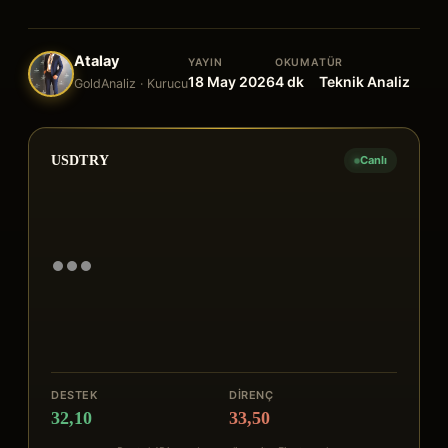
Atalay
YAYIN
OKUMA
TÜR
18 May 2026
4
dk
Teknik Analiz
GoldAnaliz · Kurucu
USDTRY
Canlı
DESTEK
DIRENÇ
32,10
33,50