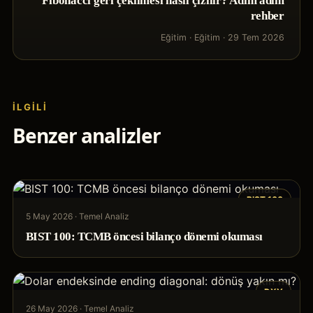
Fibonacci geri çekilmesi nasıl çizilir? Adım adım
rehber
Eğitim
·
Eğitim
·
29 Tem 2026
İLGILI
Benzer analizler
BIST 100
5 May 2026
·
Temel Analiz
BIST 100: TCMB öncesi bilanço dönemi okuması
DXY
26 May 2026
·
Temel Analiz