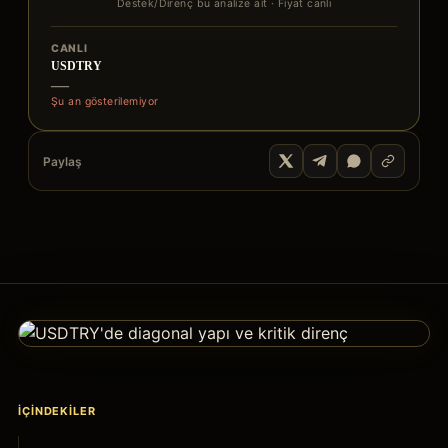
Destek/Direnç bu analize ait · Fiyat canlı
CANLI
USDTRY
—
Şu an gösterilemiyor
Paylaş
İÇINDEKILER